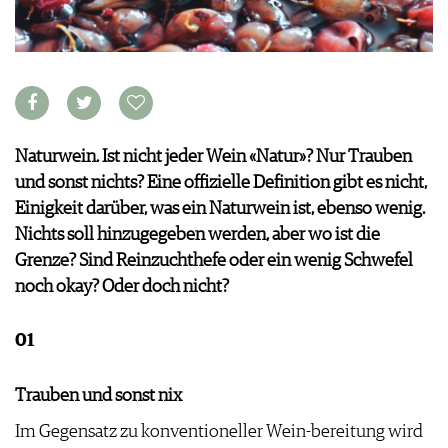
KULINARIK
MEDIATHEK
DOSSIER
REZEPTE
APPS
WINEGUIDES
HOTSPOTS
NEWS
VIDEOS
KLARTEXT
WEINREISEN
WEINWIRTSCHAFT
BILDSTRECKEN
EXTRAS
WEINSZENE
BÜCHER
ANMELDEN
ABO
PORTRAITS
AUSGABE
Naturwein. Ist nicht jeder Wein «Natur»? Nur Trauben
VINOPHILES
ARCHIV
AWARDS
und sonst nichts? Eine offizielle Definition gibt es nicht,
ARCHIV
VORTEILSWELT
GEWINNSPIELE
Einigkeit darüber, was ein Naturwein ist, ebenso wenig.
VORTEILSWELT
Nichts soll hinzugegeben werden, aber wo ist die
TRINKREIFETABELLE
Grenze? Sind Reinzuchthefe oder ein wenig Schwefel
ABO
noch okay? Oder doch nicht?
WEINSUCHE
NEWSLETTER
01
WINE TRADE CLUB
REDAKTION
Trauben und sonst nix
JOBS
Im Gegensatz zu konventioneller Wein-bereitung wird
WERBUNG