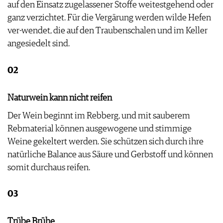
auf den Einsatz zugelassener Stoffe weitestgehend oder
PRESSE
ganz verzichtet. Für die Vergärung werden wilde Hefen
IMPRESSUM
ver-wendet, die auf den Traubenschalen und im Keller
AGB & DATENSCHUTZ
angesiedelt sind.
FAQ
02
Naturwein kann nicht reifen
Der Wein beginnt im Rebberg, und mit sauberem
Rebmaterial können ausgewogene und stimmige
Weine gekeltert werden. Sie schützen sich durch ihre
natürliche Balance aus Säure und Gerbstoff und können
somit durchaus reifen.
03
Trübe Brühe