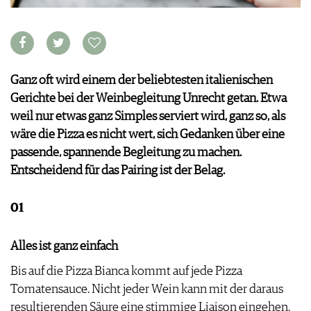
KULINARIK
MEDIATHEK
DOSSIER
REZEPTE
APPS
WINEGUIDES
HOTSPOTS
NEWS
VIDEOS
KLARTEXT
WEINREISEN
WEINWIRTSCHAFT
BILDSTRECKEN
EXTRAS
WEINSZENE
Ganz oft wird einem der beliebtesten italienischen
BÜCHER
ANMELDEN
ABO
PORTRAITS
Gerichte bei der Weinbegleitung Unrecht getan. Etwa
AUSGABE
VINOPHILES
weil nur etwas ganz Simples serviert wird, ganz so, als
ARCHIV
AWARDS
ARCHIV
wäre die Pizza es nicht wert, sich Gedanken über eine
VORTEILSWELT
GEWINNSPIELE
passende, spannende Begleitung zu machen.
VORTEILSWELT
Entscheidend für das Pairing ist der Belag.
TRINKREIFETABELLE
ABO
01
WEINSUCHE
NEWSLETTER
Alles ist ganz einfach
WINE TRADE CLUB
REDAKTION
Bis auf die Pizza Bianca kommt auf jede Pizza
JOBS
Tomatensauce. Nicht jeder Wein kann mit der daraus
WERBUNG
resultierenden Säure eine stimmige Liaison eingehen,