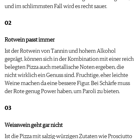
PRESSE
und im schlimmsten Fall wird es recht sauer.
IMPRESSUM
AGB & DATENSCHUTZ
02
FAQ
Rotwein passt immer
Ist der Rotwein von Tannin und hohem Alkohol
geprägt, können sich in der Kombination mit einer reich
belegten Pizza auch metallische Noten ergeben, die
nicht wirklich ein Genuss sind. Fruchtige, eher leichte
Weine machen da eine bessere Figur. Bei Schärfe muss
der Rote genug Power haben, um Paroli zu bieten.
03
Weisswein geht gar nicht
Ist die Pizza mit salzig-würzigen Zutaten wie Prosciutto