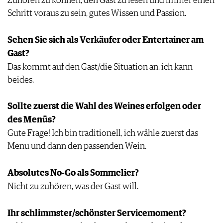
Zuhören zu können, den Gast zu lesen und immer einen
KULINARIK
MEDIATHEK
DOSSIER
Schritt voraus zu sein, gutes Wissen und Passion.
REZEPTE
APPS
WINEGUIDES
HOTSPOTS
NEWS
VIDEOS
KLARTEXT
Sehen Sie sich als Verkäufer oder Entertainer am
WEINREISEN
WEINWIRTSCHAFT
BILDSTRECKEN
EXTRAS
Gast?
WEINSZENE
BÜCHER
ANMELDEN
ABO
Das kommt auf den Gast/die Situation an, ich kann
PORTRAITS
AUSGABE
beides.
VINOPHILES
ARCHIV
AWARDS
ARCHIV
VORTEILSWELT
GEWINNSPIELE
Sollte zuerst die Wahl des Weines erfolgen oder
VORTEILSWELT
des Menüs?
TRINKREIFETABELLE
Gute Frage! Ich bin traditionell, ich wähle zuerst das
ABO
Menu und dann den passenden Wein.
WEINSUCHE
NEWSLETTER
Absolutes No-Go als Sommelier?
WINE TRADE CLUB
Nicht zu zuhören, was der Gast will.
REDAKTION
JOBS
Ihr schlimmster/schönster Servicemoment?
WERBUNG