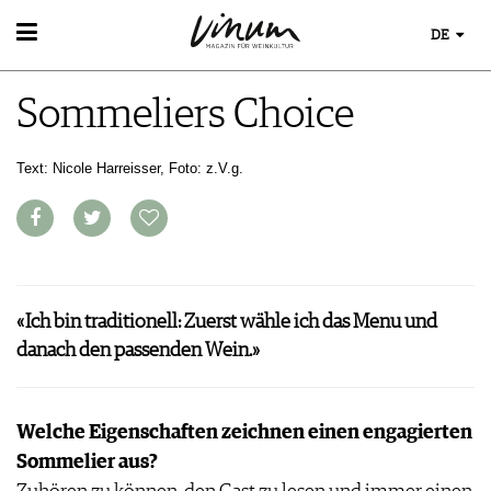
DE
WEIN
Sommeliers Choice
WEINSUCHE
WEINWISSEN
GUIDE WEINGÜTER
WEINREGIONEN
WINETRADECLUB
Text: Nicole Harreisser, Foto: z.V.g.
WEINLEXIKON
WINZER
WEINGESCHICHTE
WEINE DES MONATS
WEINLAGERUNG
TRINKREIFETABELLE
INFOGRAFIKEN
UNIQUE WINERIES
TIPPS & TRICKS
CLUB LES DOMAINES
NEWS
« Ich bin traditionell: Zuerst wähle ich das Menu und
danach den passenden Wein.»
EVENTS
EVENTKALENDER
ESSEN & TRINKEN
AWARDS
Welche Eigenschaften zeichnen einen engagierten
FOOD PAIRING TIPPS
EVENT-BILDER
MAGAZIN
Sommelier aus?
FOOD PAIRING TABELLE
REPORTAGEN