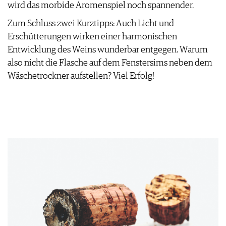
wird das morbide Aromenspiel noch spannender.
PRESSE
IMPRESSUM
Zum Schluss zwei Kurztipps: Auch Licht und
AGB & DATENSCHUTZ
Erschütterungen wirken einer harmonischen
FAQ
Entwicklung des Weins wunderbar entgegen. Warum
also nicht die Flasche auf dem Fenstersims neben dem
Wäschetrockner aufstellen? Viel Erfolg!