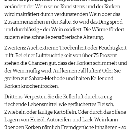
KULINARIK
MEDIATHEK
verändert der Wein seine Konsistenz, und der Korken
DOSSIER
REZEPTE
APPS
wird malträtiert durch verdunstenden Wein oder das
WINEGUIDES
HOTSPOTS
NEWS
VIDEOS
KLARTEXT
Zusammenziehen in der Kälte. So wird das Ding spröd
WEINREISEN
WEINWIRTSCHAFT
BILDSTRECKEN
EXTRAS
und durchlässig – der Wein oxidiert. Die Wärme fördert
WEINSZENE
BÜCHER
ANMELDEN
ABO
zudem eine schnelle zerstörerische Alterung.
PORTRAITS
AUSGABE
VINOPHILES
Zweitens: Auch extreme Trockenheit oder Feuchtigkeit
ARCHIV
AWARDS
ARCHIV
hilft. Bei einer Luftfeuchtigkeit von über 75 Prozent
VORTEILSWELT
GEWINNSPIELE
stehen die Chancen gut, dass der Korken schimmelt und
VORTEILSWELT
der Wein muffig wird. Auf keinen Fall lüften! Oder Sie
TRINKREIFETABELLE
greifen zur Sahara-Methode und halten Keller und
ABO
Korken knochentrocken.
WEINSUCHE
Drittens: Verpesten Sie die Kellerluft durch streng
NEWSLETTER
riechende Lebensmittel wie geräuchertes Fleisch,
WINE TRADE CLUB
Zwiebeln oder faulige Kartoffeln. Oder durch das offene
REDAKTION
Lagern von Heizöl, Autoreifen, und Lack. Wein kann
JOBS
über den Korken nämlich Fremdgerüche inhalieren – so
WERBUNG