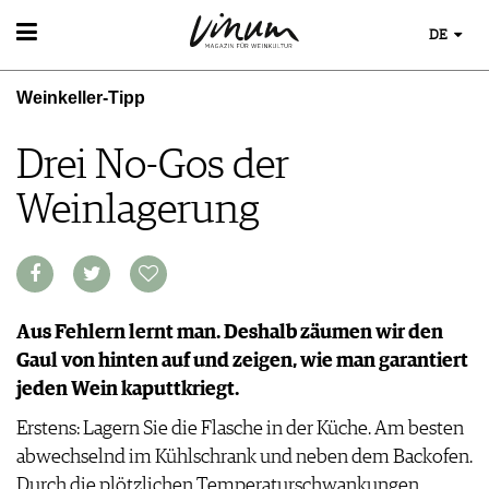
DE
WEIN
Weinkeller-Tipp
WEINSUCHE
WEINWISSEN
GUIDE WEINGÜTER
WEINREGIONEN
Drei No-Gos der
WINETRADECLUB
WEINLEXIKON
WINZER
Weinlagerung
WEINGESCHICHTE
WEINE DES MONATS
WEINLAGERUNG
TRINKREIFETABELLE
INFOGRAFIKEN
UNIQUE WINERIES
TIPPS & TRICKS
CLUB LES DOMAINES
NEWS
Aus Fehlern lernt man. Deshalb zäumen wir den
Gaul von hinten auf und zeigen, wie man garantiert
EVENTS
jeden Wein kaputtkriegt.
EVENTKALENDER
ESSEN & TRINKEN
AWARDS
Erstens: Lagern Sie die Flasche in der Küche. Am besten
FOOD PAIRING TIPPS
EVENT-BILDER
abwechselnd im Kühlschrank und neben dem Backofen.
MAGAZIN
FOOD PAIRING TABELLE
Durch die plötzlichen Temperaturschwankungen
REPORTAGEN