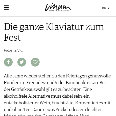
DE
WEIN
Die ganze Klaviatur zum
WEINSUCHE
WEINWISSEN
GUIDE WEINGÜTER
Fest
WEINREGIONEN
WINETRADECLUB
WEINLEXIKON
WINZER
WEINGESCHICHTE
Fotos: z.V.g.
WEINE DES MONATS
WEINLAGERUNG
TRINKREIFETABELLE
INFOGRAFIKEN
UNIQUE WINERIES
TIPPS & TRICKS
CLUB LES DOMAINES
NEWS
Alle Jahre wieder stehen zu den Feiertagen genussvolle
Runden im Freundes- und/oder Familienkreis an. Bei
EVENTS
der Getränkeauswahl gilt es zu beachten: Eine
EVENTKALENDER
alkoholfreie Alternative muss dabei sein, ein
ESSEN & TRINKEN
AWARDS
entalkoholisierter Wein, Fruchtsäfte, Fermentiertes mit
FOOD PAIRING TIPPS
EVENT-BILDER
MAGAZIN
und ohne Tee. Dann etwas Prickelndes, ein leichter
FOOD PAIRING TABELLE
REPORTAGEN