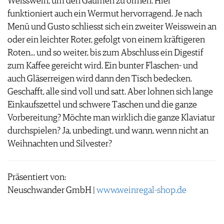
Weisswein, um den Gaumen zu öffnen. Hier
KULINARIK
MEDIATHEK
DOSSIER
funktioniert auch ein Wermut hervorragend. Je nach
REZEPTE
APPS
WINEGUIDES
Menü und Gusto schliesst sich ein zweiter Weisswein an
HOTSPOTS
NEWS
VIDEOS
KLARTEXT
oder ein leichter Roter, gefolgt von einem kräftigeren
WEINREISEN
WEINWIRTSCHAFT
BILDSTRECKEN
EXTRAS
Roten... und so weiter, bis zum Abschluss ein Digestif
WEINSZENE
BÜCHER
ANMELDEN
ABO
zum Kaffee gereicht wird. Ein bunter Flaschen- und
PORTRAITS
AUSGABE
auch Gläserreigen wird dann den Tisch bedecken.
VINOPHILES
ARCHIV
AWARDS
Geschafft, alle sind voll und satt. Aber lohnen sich lange
ARCHIV
VORTEILSWELT
GEWINNSPIELE
Einkaufszettel und schwere Taschen und die ganze
VORTEILSWELT
Vorbereitung? Möchte man wirklich die ganze Klaviatur
TRINKREIFETABELLE
durchspielen? Ja, unbedingt, und wann, wenn nicht an
ABO
Weihnachten und Silvester?
WEINSUCHE
NEWSLETTER
Präsentiert von:
WINE TRADE CLUB
Neuschwander GmbH |
www.weinregal-shop.de
REDAKTION
JOBS
WERBUNG