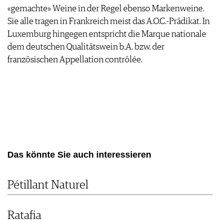
KULINARIK
MEDIATHEK
«gemachte» Weine in der Regel ebenso Markenweine.
DOSSIER
REZEPTE
Sie alle tragen in Frankreich meist das A.O.C.-Prädikat. In
APPS
WINEGUIDES
HOTSPOTS
NEWS
VIDEOS
Luxemburg hingegen entspricht die Marque nationale
KLARTEXT
WEINREISEN
WEINWIRTSCHAFT
BILDSTRECKEN
dem deutschen Qualitätswein b.A. bzw. der
EXTRAS
WEINSZENE
BÜCHER
französischen Appellation contrôlée.
ANMELDEN
ABO
PORTRAITS
AUSGABE
VINOPHILES
ARCHIV
AWARDS
ARCHIV
VORTEILSWELT
GEWINNSPIELE
VORTEILSWELT
TRINKREIFETABELLE
ABO
WEINSUCHE
Das könnte Sie auch interessieren
NEWSLETTER
WINE TRADE CLUB
Pétillant Naturel
REDAKTION
JOBS
Ratafia
WERBUNG