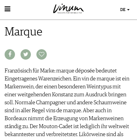
DE
WEIN
Marque
WEINSUCHE
WEINWISSEN
GUIDE WEINGÜTER
WEINREGIONEN
WINETRADECLUB
WEINLEXIKON
WINZER
WEINGESCHICHTE
WEINE DES MONATS
WEINLAGERUNG
TRINKREIFETABELLE
Französisch für Marke; marque déposée bedeutet
INFOGRAFIKEN
UNIQUE WINERIES
Eingetragenes Warenzeichen. Ein vin de marque ist ein
TIPPS & TRICKS
CLUB LES DOMAINES
Markenwein, der einen besonderen Weintypus mit
NEWS
einer weitgehenden Konstanz zum Ausdruck bringen
EVENTS
soll. Normale Champagner und andere Schaumweine
EVENTKALENDER
sind in aller Regel vins de marque. Aber auch in
ESSEN & TRINKEN
AWARDS
Bordeaux nimmt die Erzeugung von Markenweinen
FOOD PAIRING TIPPS
EVENT-BILDER
ständig zu. Der Mouton-Cadet ist lediglich ihr weltweit
MAGAZIN
FOOD PAIRING TABELLE
bekanntester und verbreitetster. Likörweine sind als
REPORTAGEN