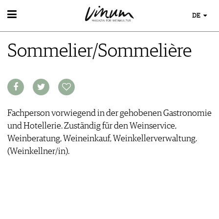
DE
WEIN
Sommelier/Sommelière
WEINSUCHE
WEINWISSEN
GUIDE WEINGÜTER
WEINREGIONEN
WINETRADECLUB
WEINLEXIKON
WINZER
WEINGESCHICHTE
WEINE DES MONATS
WEINLAGERUNG
TRINKREIFETABELLE
Fachperson vorwiegend in der gehobenen Gastronomie
INFOGRAFIKEN
UNIQUE WINERIES
und Hotellerie. Zuständig für den Weinservice,
TIPPS & TRICKS
CLUB LES DOMAINES
Weinberatung, Weineinkauf, Weinkellerverwaltung.
NEWS
(Weinkellner/in).
EVENTS
EVENTKALENDER
ESSEN & TRINKEN
AWARDS
FOOD PAIRING TIPPS
EVENT-BILDER
MAGAZIN
FOOD PAIRING TABELLE
REPORTAGEN