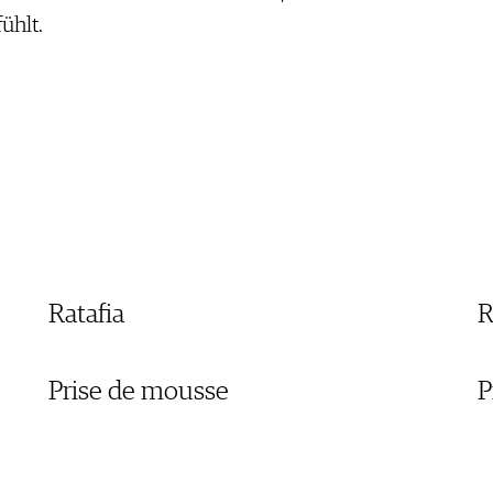
ühlt.
Ratafia
R
Prise de mousse
P