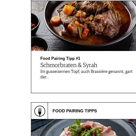
JOBS
WERBUNG
PRESSE
IMPRESSUM
AGB & DATENSCHUTZ
FAQ
Food Pairing Tipp #1
SCHWEIZ
|
Schmorbraten & Syrah
Im gusseisernen Topf, auch Brassière genannt, gart
DEUTSCHLAND
|
der…
SUISSE ROMANDE
FOOD PAIRING TIPPS