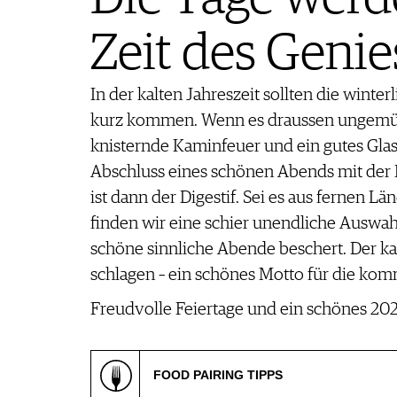
REPORTAGEN
MEDIATHEK
DOSSIER
Zeit des Genie
APPS
WINEGUIDES
NEWS
VIDEOS
KLARTEXT
WEINWIRTSCHAFT
BILDSTRECKEN
In der kalten Jahreszeit sollten die win
EXTRAS
WEINSZENE
BÜCHER
ANMELDEN
ABO
kurz kommen. Wenn es draussen ungemütl
PORTRAITS
AUSGABE
knisternde Kaminfeuer und ein gutes Gla
VINOPHILES
ARCHIV
Abschluss eines schönen Abends mit der Fa
AWARDS
ARCHIV
VORTEILSWELT
ist dann der Digestif. Sei es aus fernen L
GEWINNSPIELE
finden wir eine schier unendliche Auswahl
VORTEILSWELT
schöne sinnliche Abende beschert. Der k
TRINKREIFETABELLE
schlagen – ein schönes Motto für die ­k
ABO
WEINSUCHE
Freudvolle Feiertage und ein schönes 2
NEWSLETTER
WINE TRADE CLUB
FOOD PAIRING TIPPS
REDAKTION