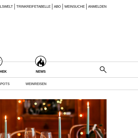
ILSWELT
TRINKREIFETABELLE
ABO
WEINSUCHE
ANMELDEN
THEK
NEWS
POTS
WEINREISEN