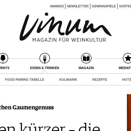
AWARDS
NEWSLETTER
GEWINNSPIELE
VORTE
VENTS
ESSEN & TRINKEN
MAGAZIN
MEDIA
FOOD PAIRING TABELLE
KULINARIK
REZEPTE
HOTS
rlichen Gaumengenuss
n kürzer – die