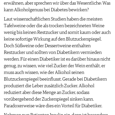
erwähnen, aber sprechen wir über das Wesentliche: Was
AGB & DATENSCHUTZ
kann Alkoholgenuss bei Diabetes bewirken?
FAQ
Laut wissenschaftlichen Studien haben die meisten
Tafelweine oder die als trocken bezeichneten Weine
wenig bis keinen Restzucker und somit kaum oder auch
keine sofortige Wirkung auf den Blutzuckerspiegel.
Doch Süßweine oder Dessertweine enthalten
Restzucker und sollten von Diabetikern vermieden
werden. Für einen Diabetiker ist es darüber hinaus nicht
genug, zu wissen, wie viel Zucker der Wein enthält, er
muss auch wissen, wie der Alkohol seinen
Blutzuckerspiegel beeinflusst. Gerade bei Diabetikern
produziert die Leber zusätzlich Zucker. Alkohol
reduziert aber diese Menge an Zucker, sodass
vorübergehend der Zuckerspiegel sinken kann.
Paradoxerweise wäre dies ein Vorteil für Diabetiker.