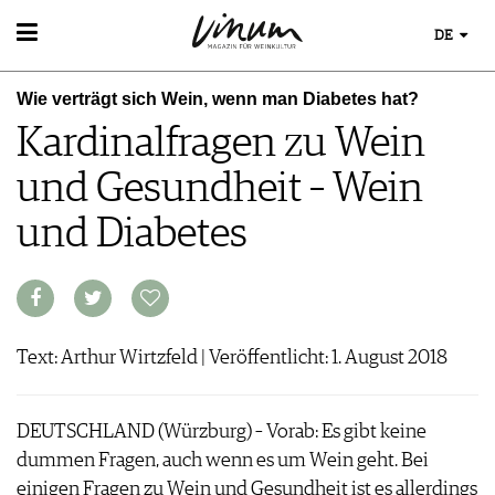
DE
WEIN
Wie verträgt sich Wein, wenn man Diabetes hat?
WEINSUCHE
WEINWISSEN
Kardinalfragen zu Wein
GUIDE WEINGÜTER
WEINREGIONEN
WINETRADECLUB
EVENTS
und Gesundheit – Wein
WEINLEXIKON
WINZER
EVENTKALENDER
WEINGESCHICHTE
WEINE DES MONATS
ESSEN & TRINKEN
und Diabetes
AWARDS
WEINLAGERUNG
TRINKREIFETABELLE
FOOD PAIRING TIPPS
EVENT-BILDER
INFOGRAFIKEN
MAGAZIN
UNIQUE WINERIES
FOOD PAIRING TABELLE
TIPPS & TRICKS
CLUB LES DOMAINES
REPORTAGEN
KULINARIK
MEDIATHEK
NEWS
DOSSIER
REZEPTE
APPS
WINEGUIDES
Text: Arthur Wirtzfeld | Veröffentlicht: 1. August 2018
HOTSPOTS
NEWS
VIDEOS
KLARTEXT
WEINREISEN
WEINWIRTSCHAFT
BILDSTRECKEN
EXTRAS
WEINSZENE
DEUTSCHLAND (Würzburg) – Vorab: Es gibt keine
BÜCHER
ABO
PORTRAITS
dummen Fragen, auch wenn es um Wein geht. Bei
AUSGABE
VINOPHILES
einigen Fragen zu Wein und Gesundheit ist es allerdings
ARCHIV