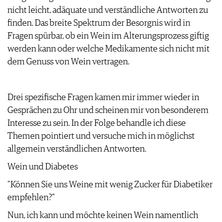
ARCHIV
nicht leicht, adäquate und verständliche Antworten zu
VORTEILSWELT
finden. Das breite Spektrum der Besorgnis wird in
ANMELDEN
Fragen spürbar, ob ein Wein im Alterungsprozess giftig
werden kann oder welche Medikamente sich nicht mit
dem Genuss von Wein vertragen.
AWARDS
GEWINNSPIELE
VORTEILSWELT
Drei spezifische Fragen kamen mir immer wieder in
TRINKREIFETABELLE
Gesprächen zu Ohr und scheinen mir von besonderem
ABO
Interesse zu sein. In der Folge behandle ich diese
WEINSUCHE
Themen pointiert und versuche mich in möglichst
NEWSLETTER
allgemein verständlichen Antworten.
WINE TRADE CLUB
Wein und Diabetes
REDAKTION
JOBS
"Können Sie uns Weine mit wenig Zucker für Diabetiker
WERBUNG
empfehlen?"
PRESSE
Nun, ich kann und möchte keinen Wein namentlich
IMPRESSUM