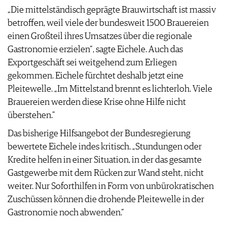
„Die mittelständisch geprägte Brauwirtschaft ist massiv
AGB & DATENSCHUTZ
betroffen, weil viele der bundesweit 1500 Brauereien
FAQ
einen Großteil ihres Umsatzes über die regionale
Gastronomie erzielen“, sagte Eichele. Auch das
Exportgeschäft sei weitgehend zum Erliegen
gekommen. Eichele fürchtet deshalb jetzt eine
Pleitewelle. „Im Mittelstand brennt es lichterloh. Viele
Brauereien werden diese Krise ohne Hilfe nicht
überstehen."
Das bisherige Hilfsangebot der Bundesregierung
bewertete Eichele indes kritisch. „Stundungen oder
Kredite helfen in einer Situation, in der das gesamte
Gastgewerbe mit dem Rücken zur Wand steht, nicht
weiter. Nur Soforthilfen in Form von unbürokratischen
Zuschüssen können die drohende Pleitewelle in der
Gastronomie noch abwenden.“