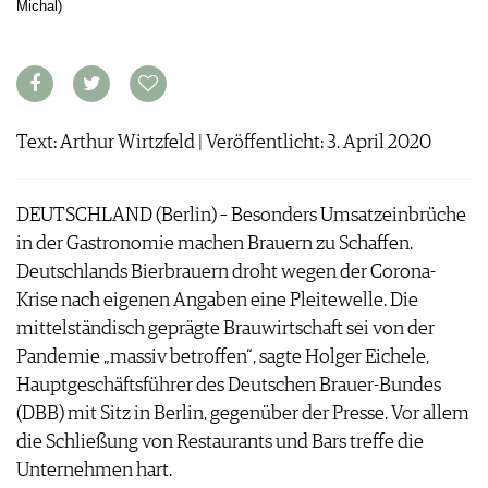
Michal)
ARCHIV
VORTEILSWELT
ANMELDEN
AWARDS
Text: Arthur Wirtzfeld | Veröffentlicht: 3. April 2020
GEWINNSPIELE
VORTEILSWELT
DEUTSCHLAND (Berlin) – Besonders Umsatzeinbrüche
TRINKREIFETABELLE
in der Gastronomie machen Brauern zu Schaffen.
ABO
Deutschlands Bierbrauern droht wegen der Corona-
WEINSUCHE
Krise nach eigenen Angaben eine Pleitewelle. Die
NEWSLETTER
mittelständisch geprägte Brauwirtschaft sei von der
WINE TRADE CLUB
Pandemie „massiv betroffen“, sagte Holger Eichele,
REDAKTION
Hauptgeschäftsführer des Deutschen Brauer-Bundes
JOBS
(DBB) mit Sitz in Berlin, gegenüber der Presse. Vor allem
WERBUNG
die Schließung von Restaurants und Bars treffe die
PRESSE
Unternehmen hart.
IMPRESSUM