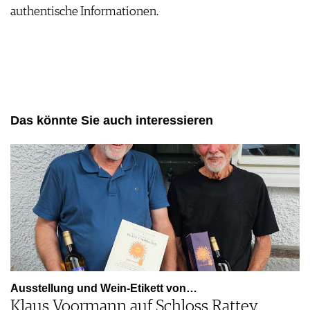
authentische Informationen.
AGB & DATENSCHUTZ
FAQ
Das könnte Sie auch interessieren
Ausstellung und Wein-Etikett von…
Klaus Voormann auf Schloss Rattey