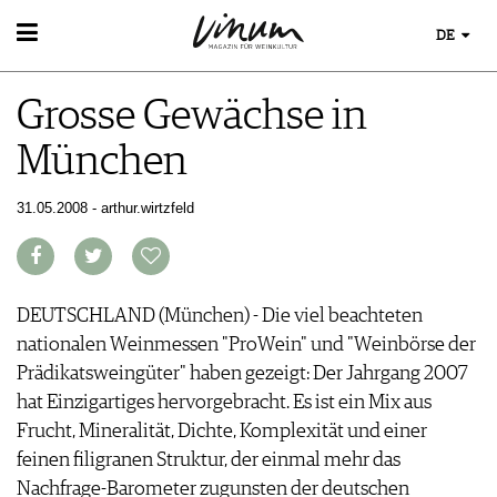
DE
WEIN
Grosse Gewächse in
WEINSUCHE
WEINWISSEN
GUIDE WEINGÜTER
München
WEINREGIONEN
WINETRADECLUB
EVENTS
WEINLEXIKON
WINZER
EVENTKALENDER
31.05.2008 - arthur.wirtzfeld
WEINGESCHICHTE
WEINE DES MONATS
ESSEN & TRINKEN
AWARDS
WEINLAGERUNG
TRINKREIFETABELLE
FOOD PAIRING TIPPS
EVENT-BILDER
INFOGRAFIKEN
MAGAZIN
UNIQUE WINERIES
FOOD PAIRING TABELLE
TIPPS & TRICKS
CLUB LES DOMAINES
REPORTAGEN
KULINARIK
DEUTSCHLAND (München) - Die viel beachteten
MEDIATHEK
NEWS
DOSSIER
REZEPTE
nationalen Weinmessen "ProWein" und "Weinbörse der
APPS
WINEGUIDES
HOTSPOTS
NEWS
Prädikatsweingüter" haben gezeigt: Der Jahrgang 2007
VIDEOS
KLARTEXT
WEINREISEN
WEINWIRTSCHAFT
hat Einzigartiges hervorgebracht. Es ist ein Mix aus
BILDSTRECKEN
EXTRAS
WEINSZENE
Frucht, Mineralität, Dichte, Komplexität und einer
BÜCHER
ABO
PORTRAITS
feinen filigranen Struktur, der einmal mehr das
AUSGABE
VINOPHILES
Nachfrage-Barometer zugunsten der deutschen
ARCHIV