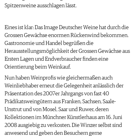
ARCHIV
Spitzenweine ausschlagen lässt.
VORTEILSWELT
ANMELDEN
Eines ist klar: Das Image Deutscher Weine hat durch die
Grossen Gewächse enormen Rückenwind bekommen.
AWARDS
Gastronomie und Handel begrüßen die
GEWINNSPIELE
Herausstellungsmöglichkeit der Grossen Gewächse aus
VORTEILSWELT
Ersten Lagen und Endverbraucher finden eine
TRINKREIFETABELLE
Orientierung beim Weinkauf.
ABO
Nun haben Weinprofis wie gleichermaßen auch
WEINSUCHE
Weinliebhaber erneut die Gelegenheit anlässlich der
NEWSLETTER
Präsentation des 2007er Jahrgangs von fast 40
WINE TRADE CLUB
Prädikatsweingütern aus Franken, Sachsen, Saale-
REDAKTION
Unstrut und von Mosel, Saar und Ruwer, deren
JOBS
Kollektionen im Münchner Künstlerhaus am 16. Juni
WERBUNG
2008 ausgiebig zu verkosten. Die Winzer selbst sind
PRESSE
anwesend und geben den Besuchern gerne
IMPRESSUM