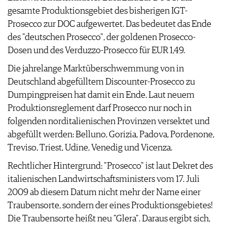
ARCHIV
gesamte Produktionsgebiet des bisherigen IGT-
VORTEILSWELT
Prosecco zur DOC aufgewertet. Das bedeutet das Ende
ANMELDEN
des "deutschen Prosecco", der goldenen Prosecco-
Dosen und des Verduzzo-Prosecco für EUR 1,49.
AWARDS
Die jahrelange Marktüberschwemmung von in
GEWINNSPIELE
Deutschland abgefülltem Discounter-Prosecco zu
VORTEILSWELT
Dumpingpreisen hat damit ein Ende. Laut neuem
TRINKREIFETABELLE
Produktionsreglement darf Prosecco nur noch in
ABO
folgenden norditalienischen Provinzen versektet und
WEINSUCHE
abgefüllt werden: Belluno, Gorizia, Padova, Pordenone,
NEWSLETTER
Treviso, Triest, Udine, Venedig und Vicenza.
WINE TRADE CLUB
Rechtlicher Hintergrund: "Prosecco" ist laut Dekret des
REDAKTION
italienischen Landwirtschaftsministers vom 17. Juli
JOBS
2009 ab diesem Datum nicht mehr der Name einer
WERBUNG
Traubensorte, sondern der eines Produktionsgebietes!
PRESSE
Die Traubensorte heißt neu "Glera". Daraus ergibt sich,
IMPRESSUM