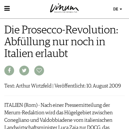
DE
WEIN
Die Prosecco-Revolution:
WEINSUCHE
WEINWISSEN
GUIDE WEINGÜTER
Abfüllung nur noch in
WEINREGIONEN
WINETRADECLUB
EVENTS
WEINLEXIKON
WINZER
Italien erlaubt
EVENTKALENDER
WEINGESCHICHTE
WEINE DES MONATS
ESSEN & TRINKEN
AWARDS
WEINLAGERUNG
TRINKREIFETABELLE
FOOD PAIRING TIPPS
EVENT-BILDER
INFOGRAFIKEN
MAGAZIN
UNIQUE WINERIES
FOOD PAIRING TABELLE
TIPPS & TRICKS
CLUB LES DOMAINES
REPORTAGEN
KULINARIK
MEDIATHEK
NEWS
DOSSIER
Text: Arthur Wirtzfeld | Veröffentlicht: 10. August 2009
REZEPTE
APPS
WINEGUIDES
HOTSPOTS
NEWS
VIDEOS
KLARTEXT
WEINREISEN
WEINWIRTSCHAFT
ITALIEN (Rom) - Nach einer Pressemitteilung der
BILDSTRECKEN
EXTRAS
WEINSZENE
Merum-Redaktion wird das Hügelgebiet zwischen
BÜCHER
ABO
PORTRAITS
Conegliano und Valdobbiadene vom italienischen
AUSGABE
VINOPHILES
Landwirtschaftsminister Luca Zaia zur DOCG, das
ARCHIV