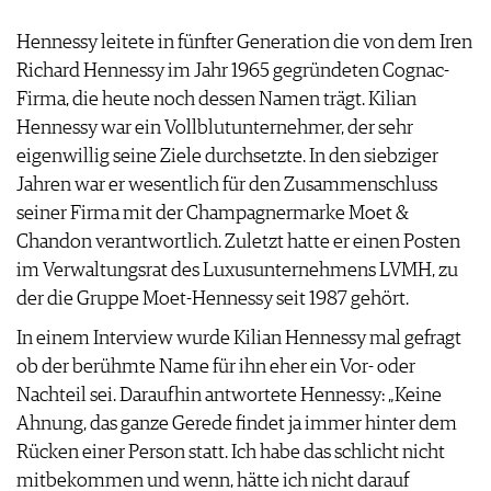
ARCHIV
VORTEILSWELT
Hennessy leitete in fünfter Generation die von dem Iren
Richard Hennessy im Jahr 1965 gegründeten Cognac-
ANMELDEN
Firma, die heute noch dessen Namen trägt. Kilian
Hennessy war ein Vollblutunternehmer, der sehr
AWARDS
eigenwillig seine Ziele durchsetzte. In den siebziger
GEWINNSPIELE
Jahren war er wesentlich für den Zusammenschluss
VORTEILSWELT
seiner Firma mit der Champagnermarke Moet &
TRINKREIFETABELLE
Chandon verantwortlich. Zuletzt hatte er einen Posten
ABO
im Verwaltungsrat des Luxusunternehmens LVMH, zu
WEINSUCHE
der die Gruppe Moet-Hennessy seit 1987 gehört.
NEWSLETTER
In einem Interview wurde Kilian Hennessy mal gefragt
WINE TRADE CLUB
ob der berühmte Name für ihn eher ein Vor- oder
REDAKTION
Nachteil sei. Daraufhin antwortete Hennessy: „Keine
JOBS
Ahnung, das ganze Gerede findet ja immer hinter dem
WERBUNG
Rücken einer Person statt. Ich habe das schlicht nicht
PRESSE
mitbekommen und wenn, hätte ich nicht darauf
IMPRESSUM