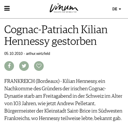
DE
WEIN
Cognac-Patriach Kilian
WEINSUCHE
WEINWISSEN
GUIDE WEINGÜTER
Hennessy gestorben
WEINREGIONEN
WINETRADECLUB
EVENTS
WEINLEXIKON
WINZER
EVENTKALENDER
05.10.2010 - arthur.wirtzfeld
WEINGESCHICHTE
WEINE DES MONATS
ESSEN & TRINKEN
AWARDS
WEINLAGERUNG
TRINKREIFETABELLE
FOOD PAIRING TIPPS
EVENT-BILDER
INFOGRAFIKEN
MAGAZIN
UNIQUE WINERIES
FOOD PAIRING TABELLE
TIPPS & TRICKS
CLUB LES DOMAINES
REPORTAGEN
KULINARIK
FRANKREICH (Bordeaux) - Kilian Hennessy, ein
MEDIATHEK
NEWS
DOSSIER
REZEPTE
Nachkomme des Gründers der irischen Cognac-
APPS
WINEGUIDES
HOTSPOTS
NEWS
Dynastie starb am Freitagabend in der Schweiz im Alter
VIDEOS
KLARTEXT
WEINREISEN
WEINWIRTSCHAFT
von 103 Jahren, wie jetzt Andrew Pelletant,
BILDSTRECKEN
EXTRAS
WEINSZENE
Bürgermeister der Kleinstadt Saint-Brice im Südwesten
BÜCHER
ABO
PORTRAITS
Frankreichs, wo Hennessy teilweise lebte, bekannt gab.
AUSGABE
VINOPHILES
ARCHIV