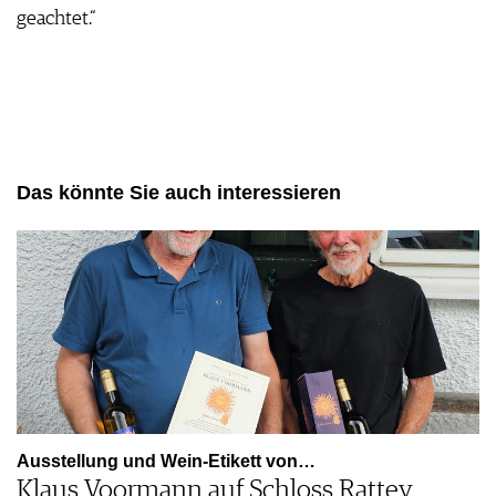
geachtet.“
AGB & DATENSCHUTZ
FAQ
Das könnte Sie auch interessieren
Ausstellung und Wein-Etikett von…
Klaus Voormann auf Schloss Rattey