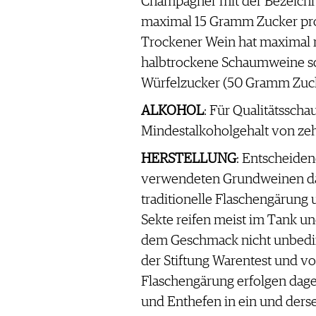
Champagner mit der Bezeichnu
maximal 15 Gramm Zucker pro 
Trockener Wein hat maximal 
halbtrockene Schaumweine schl
Würfelzucker (50 Gramm Zucke
ALKOHOL
: Für Qualitätsscha
Mindestalkoholgehalt von ze
HERSTELLUNG
: Entscheide
verwendeten Grundweinen das 
traditionelle Flaschengärung 
Sekte reifen meist im Tank u
dem Geschmack nicht unbedin
der Stiftung Warentest und vo
Flaschengärung erfolgen dageg
und Enthefen in ein und dersel