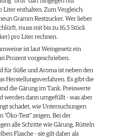
ng "brut" darf hingegen nur
Liter enthalten. Zum Vergleich:
neun Gramm Restzucker. Wer lieber
ürft, muss mit bis zu 16,5 Stück
r) pro Liter rechnen.
umweine ist laut Weingesetz ein
hn Prozent vorgeschrieben.
nd für Süße und Aroma ist neben den
Herstellungsverfahren. Es gibt die
und die Gärung im Tank. Preiswerte
nd werden dann umgefüllt - was aber
gt schadet, wie Untersuchungen
n "Öko-Test" zeigen. Bei der
en alle Schritte wie Gärung, Rütteln
ben Flasche - sie gilt daher als