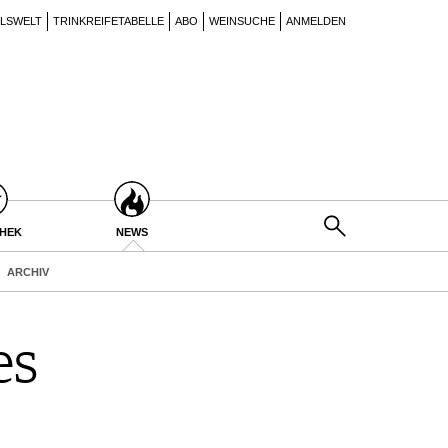
ILSWELT
TRINKREIFETABELLE
ABO
WEINSUCHE
ANMELDEN
THEK
NEWS
ARCHIV
es