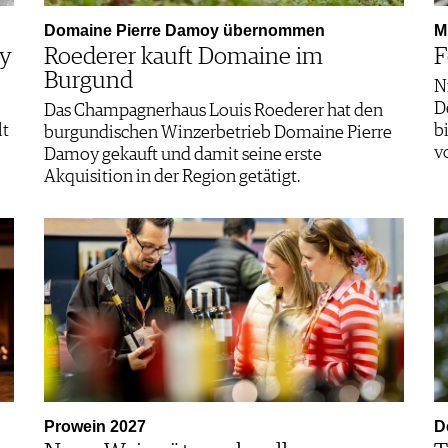
Domaine Pierre Damoy übernommen
M
ey
Roederer kauft Domaine im
F
Burgund
N
D
Das Champagnerhaus Louis Roederer hat den
lt
b
burgundischen Winzerbetrieb Domaine Pierre
v
Damoy gekauft und damit seine erste
Akquisition in der Region getätigt.
Prowein 2027
D