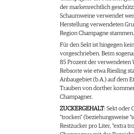
WERBUNG
der markenrechtlich geschütz
PRESSE
Schaumweine verwendet werde
IMPRESSUM
Herstellung verwendeten Gru
AGB & DATENSCHUTZ
Region Champagne stammen
FAQ
Für den Sekt ist hingegen ke
vorgeschrieben. Beim sogena
SCHWEIZ
|
85 Prozent der verwendeten 
DEUTSCHLAND
|
Rebsorte wie etwa Riesling s
SUISSE ROMANDE
Anbaugebiet (b.A.) auf dem E
Trauben von dorther kommen. 
Champagner.
ZUCKERGEHALT
: Sekt oder
"trocken" (beziehungsweise "s
Restzucker pro Liter, "extra t