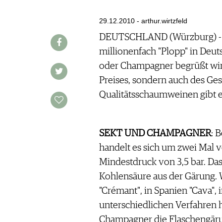
AUSGABE
VINOPHILES
ARCHIV
29.12.2010 - arthur.wirtzfeld
ARCHIV
VORTEILSWELT
DEUTSCHLAND (Würzburg) - Z
millionenfach "Plopp" in Deut
ANMELDEN
oder Champagner begrüßt wird,
Preises, sondern auch des G
AWARDS
Qualitätsschaumweinen gibt e
GEWINNSPIELE
VORTEILSWELT
TRINKREIFETABELLE
SEKT UND CHAMPAGNER
: 
ABO
handelt es sich um zwei Mal 
WEINSUCHE
Mindestdruck von 3,5 bar. Das
NEWSLETTER
Kohlensäure aus der Gärung. 
WINE TRADE CLUB
"Crémant", in Spanien "Cava", 
REDAKTION
unterschiedlichen Verfahren h
JOBS
Champagner die Flaschengäru