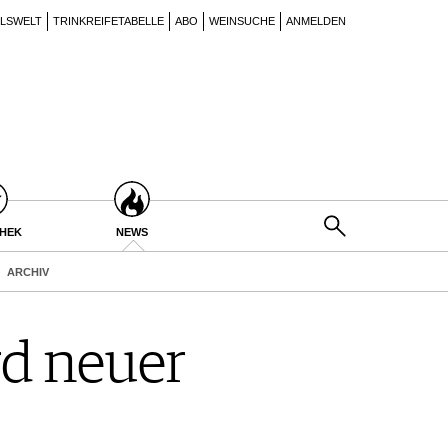
ILSWELT
TRINKREIFETABELLE
ABO
WEINSUCHE
ANMELDEN
THEK
NEWS
ARCHIV
rd neuer