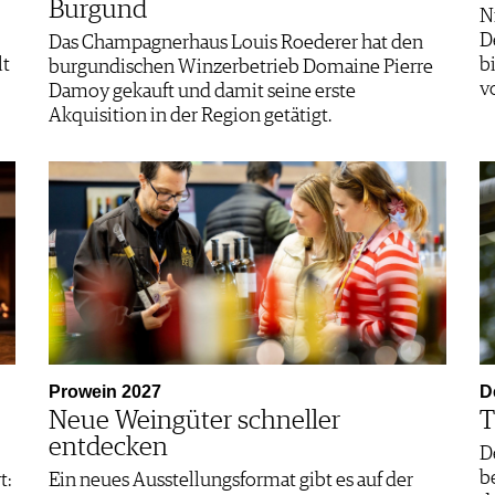
Burgund
N
D
Das Champagnerhaus Louis Roederer hat den
lt
b
burgundischen Winzerbetrieb Domaine Pierre
v
Damoy gekauft und damit seine erste
Akquisition in der Region getätigt.
Prowein 2027
D
Neue Weingüter schneller
T
entdecken
D
b
t:
Ein neues Ausstellungsformat gibt es auf der