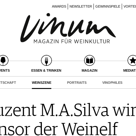
AWARDS
NEWSLETTER
GEWINNSPIELE
VORTE
VENTS
ESSEN & TRINKEN
MAGAZIN
MEDIA
RTSCHAFT
WEINSZENE
PORTRAITS
VINOPHILES
zent M.A.Silva wi
sor der Weinelf