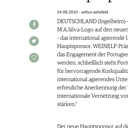
AUSGABE
VINOPHILES
ARCHIV
24.08.2010 - arthur.wirtzfeld
ARCHIV
VORTEILSWELT
DEUTSCHLAND (Ingelheim) -
M.A.Silva-Logo auf den neuen
ANMELDEN
– das international agierend
Hauptsponsor. WEINELF-Präsid
AWARDS
das Engagement der Portugiese
GEWINNSPIELE
werden, schließlich steht Por
VORTEILSWELT
für hervorragende Korkqualitä
TRINKREIFETABELLE
international agierendes Unte
ABO
erfreuliche Anerkennung der
WEINSUCHE
internationale Vernetzung v
NEWSLETTER
stärken."
WINE TRADE CLUB
REDAKTION
JOBS
Der neue Hauptsponsor auf d