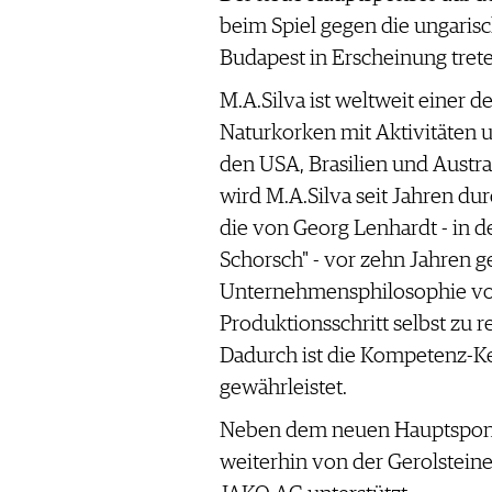
WERBUNG
beim Spiel gegen die ungaris
PRESSE
Budapest in Erscheinung trete
IMPRESSUM
M.A.Silva ist weltweit einer d
AGB & DATENSCHUTZ
Naturkorken mit Aktivitäten 
FAQ
den USA, Brasilien und Austr
wird M.A.Silva seit Jahren d
SCHWEIZ
|
die von Georg Lenhardt - in d
DEUTSCHLAND
|
Schorsch" - vor zehn Jahren 
SUISSE ROMANDE
Unternehmensphilosophie von M
Produktionsschritt selbst zu r
Dadurch ist die Kompetenz-Ke
gewährleistet.
Neben dem neuen Hauptspon
weiterhin von der Gerolstei