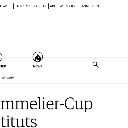
ILSWELT
TRINKREIFETABELLE
ABO
WEINSUCHE
ANMELDEN
THEK
NEWS
ARCHIV
Sommelier-Cup
tituts