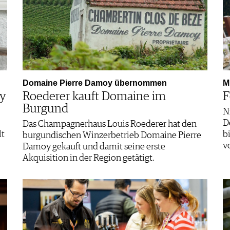
Domaine Pierre Damoy übernommen
M
ey
Roederer kauft Domaine im
F
Burgund
N
D
Das Champagnerhaus Louis Roederer hat den
lt
b
burgundischen Winzerbetrieb Domaine Pierre
v
Damoy gekauft und damit seine erste
Akquisition in der Region getätigt.