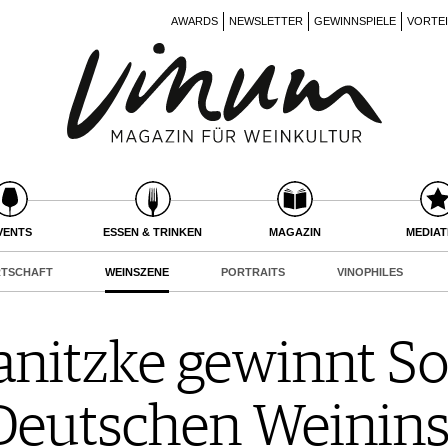
AWARDS
NEWSLETTER
GEWINNSPIELE
VORTE
VENTS
ESSEN & TRINKEN
MAGAZIN
MEDIA
RTSCHAFT
WEINSZENE
PORTRAITS
VINOPHILES
anitzke gewinnt 
Deutschen Weinins