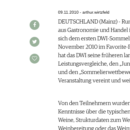
AUSGABE
VINOPHILES
ARCHIV
09.11.2010 - arthur.wirtzfeld
ARCHIV
VORTEILSWELT
DEUTSCHLAND (Mainz) - Rund
aus Gastronomie und Handel im
ANMELDEN
sich dem ersten DWI-Sommelie
November 2010 im Favorite-Pa
AWARDS
hat das DWI seine früheren la
GEWINNSPIELE
Leistungsvergleiche, den „Ju
VORTEILSWELT
und den „Sommelier­wettbewe
TRINKREIFETABELLE
Veranstaltung vereint und wei
ABO
WEINSUCHE
NEWSLETTER
Von den Teilnehmern wurden 
WINE TRADE CLUB
Kenntnisse über die typisch
REDAKTION
Weine, Strukturdaten zum We
JOBS
Weinbereitung oder das Weinr