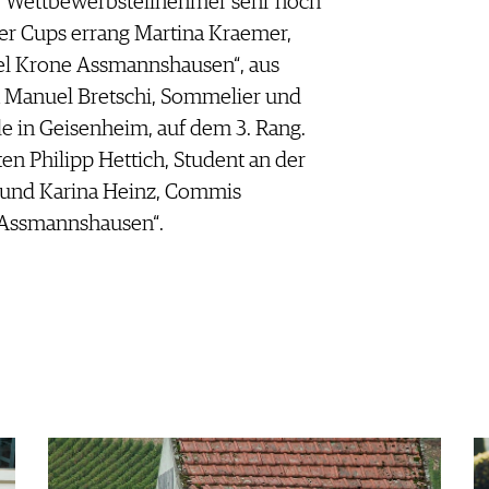
er Wettbewerbsteilnehmer sehr hoch
ier Cups errang Martina Kraemer,
l Krone Assmannshausen“, aus
 Manuel Bretschi, Sommelier und
e in Geisenheim, auf dem 3. Rang.
ten Philipp Hettich, Student an der
und Karina Heinz, Commis
 Assmannshausen“.