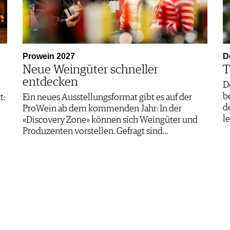
Prowein 2027
D
Neue Weingüter schneller
T
entdecken
D
b
t:
Ein neues Ausstellungsformat gibt es auf der
d
ProWein ab dem kommenden Jahr: In der
l
«Discovery Zone» können sich Weingüter und
Produzenten vorstellen. Gefragt sind…