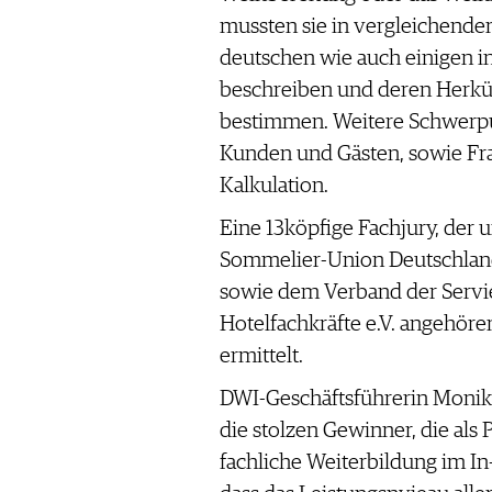
WERBUNG
mussten sie in vergleichende
PRESSE
deutschen wie auch einigen i
IMPRESSUM
beschreiben und deren Herkü
AGB & DATENSCHUTZ
bestimmen. Weitere Schwerpu
FAQ
Kunden und Gästen, sowie Fr
Kalkulation.
SCHWEIZ
|
Eine 13köpfige Fachjury, der 
DEUTSCHLAND
|
Sommelier-Union Deutschland
SUISSE ROMANDE
sowie dem Verband der Servie
Hotelfachkräfte e.V. angehöre
ermittelt.
DWI-Geschäftsführerin Monik
die stolzen Gewinner, die als P
fachliche Weiterbildung im In-