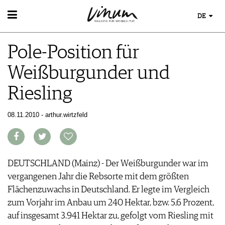
DE
WEIN
Pole-Position für
WEINSUCHE
WEINWISSEN
GUIDE WEINGÜTER
Weißburgunder und
WEINREGIONEN
WINETRADECLUB
EVENTS
WEINLEXIKON
WINZER
Riesling
EVENTKALENDER
WEINGESCHICHTE
WEINE DES MONATS
ESSEN & TRINKEN
AWARDS
WEINLAGERUNG
TRINKREIFETABELLE
FOOD PAIRING TIPPS
08.11.2010 - arthur.wirtzfeld
EVENT-BILDER
INFOGRAFIKEN
MAGAZIN
UNIQUE WINERIES
FOOD PAIRING TABELLE
TIPPS & TRICKS
CLUB LES DOMAINES
REPORTAGEN
KULINARIK
MEDIATHEK
NEWS
DOSSIER
REZEPTE
APPS
WINEGUIDES
DEUTSCHLAND (Mainz) - Der Weißburgunder war im
HOTSPOTS
NEWS
VIDEOS
KLARTEXT
vergangenen Jahr die Rebsorte mit dem größten
WEINREISEN
WEINWIRTSCHAFT
BILDSTRECKEN
EXTRAS
Flächenzuwachs in Deutschland. Er legte im Vergleich
WEINSZENE
BÜCHER
ABO
zum Vorjahr im Anbau um 240 Hektar, bzw. 5,6 Prozent,
PORTRAITS
AUSGABE
auf insgesamt 3.941 Hektar zu, gefolgt vom Riesling mit
VINOPHILES
ARCHIV