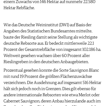
einem Zuwachs von 146 Hektar auf nunmehr 22.580
ARCHIV
VORTEILSWELT
Hektar Rebfläche.
ANMELDEN
Wie das Deutsche Weininstitut (DWI) auf Basis der
AWARDS
Angaben des Statistischen Bundesamtes mitteilte,
GEWINNSPIELE
baute der Riesling damit seine Stellung als wichtigste
VORTEILSWELT
deutsche Rebsorte aus. Er bedeckt mittlerweile 22,1
TRINKREIFETABELLE
Prozent der Gesamtrebfläche von insgesamt 102.186 ha.
ABO
Weltweit gesehen wachsen über 60 Prozent aller
WEINSUCHE
Rieslingreben in den deutschen Anbau­gebieten.
NEWSLETTER
Prozentual gesehen konnte die Sorte Sauvignon Blanc
WINE TRADE CLUB
mit rund 19 Prozent die größten Flächenzuwächse
REDAKTION
verzeichnen. Die Ausdehnung auf insgesamt 516 Hektar
JOBS
hält sich jedoch noch in Grenzen. Dies gilt ebenso für
WERBUNG
andere inter­nationale Rebsorten wie etwa Merlot oder
PRESSE
Cabernet Sauvignon, deren Anbau hierzulande auch im
IMPRESSUM