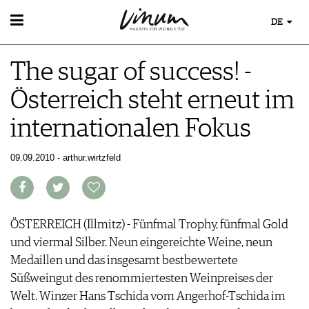
DE
WEIN
The sugar of success! -
WEINSUCHE
WEINWISSEN
GUIDE WEINGÜTER
Österreich steht erneut im
WEINREGIONEN
WINETRADECLUB
EVENTS
WEINLEXIKON
WINZER
internationalen Fokus
EVENTKALENDER
WEINGESCHICHTE
WEINE DES MONATS
ESSEN & TRINKEN
AWARDS
WEINLAGERUNG
TRINKREIFETABELLE
FOOD PAIRING TIPPS
09.09.2010 - arthur.wirtzfeld
EVENT-BILDER
INFOGRAFIKEN
MAGAZIN
UNIQUE WINERIES
FOOD PAIRING TABELLE
TIPPS & TRICKS
CLUB LES DOMAINES
REPORTAGEN
KULINARIK
MEDIATHEK
NEWS
DOSSIER
REZEPTE
APPS
WINEGUIDES
ÖSTERREICH (Illmitz) - Fünfmal Trophy, fünfmal Gold
HOTSPOTS
NEWS
VIDEOS
KLARTEXT
und viermal Silber. Neun eingereichte Weine, neun
WEINREISEN
WEINWIRTSCHAFT
BILDSTRECKEN
EXTRAS
Medaillen und das insgesamt bestbewertete
WEINSZENE
BÜCHER
ABO
Süßweingut des renommiertesten Weinpreises der
PORTRAITS
AUSGABE
Welt. Winzer Hans Tschida vom Angerhof-Tschida im
VINOPHILES
ARCHIV