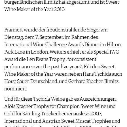
burgenländischen Illmitz hat abgeräumt und ist Sweet
ARCHIV
VORTEILSWELT
Wine Maker of the Year 2010.
ANMELDEN
Prämiert wurde der freudenstrahlende Sieger am
AWARDS
Dienstag, dem 7. September, im Rahmen des
GEWINNSPIELE
International Wine Challenge Awards Dinner im Hilton
VORTEILSWELT
Park Lane in London. Weiters erhielt er als Special IWC
TRINKREIFETABELLE
Award die Len Evans Trophy „for consistent
ABO
performance over the past five years“. Für den Sweet
WEINSUCHE
Wine Maker of the Year waren neben Hans Tschida auch
NEWSLETTER
Horst Sauer, Deutschland, und Gerhard Kracher, Illmitz,
WINE TRADE CLUB
nominiert.
REDAKTION
Und für diese Tschida-Weine gab es Auszeichnungen:
JOBS
Alois Kracher Trophy for Champion Sweet Wine und
WERBUNG
Gold für Sämling Trockenbeerenauslese 2007,
PRESSE
International und Austrian Sweet Muscat Trophies und
IMPRESSUM