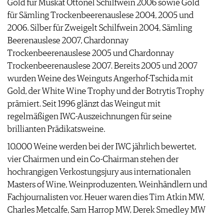
Gold für Muskat Ottonel Schilfwein 2006 sowie Gold
AGB & DATENSCHUTZ
für Sämling Trockenbeerenauslese 2004, 2005 und
FAQ
2006. Silber für Zweigelt Schilfwein 2004, Sämling
Beerenauslese 2007, Chardonnay
Trockenbeerenauslese 2005 und Chardonnay
Trockenbeerenauslese 2007. Bereits 2005 und 2007
wurden Weine des Weinguts Angerhof-Tschida mit
Gold, der White Wine Trophy und der Botrytis Trophy
prämiert. Seit 1996 glänzt das Weingut mit
regelmäßigen IWC-Auszeichnungen für seine
brillianten Prädikatsweine.
10.000 Weine werden bei der IWC jährlich bewertet,
vier Chairmen und ein Co-Chairman stehen der
hochrangigen Verkostungsjury aus internationalen
Masters of Wine, Weinproduzenten, Weinhändlern und
Fachjournalisten vor. Heuer waren dies Tim Atkin MW,
Charles Metcalfe, Sam Harrop MW, Derek Smedley MW