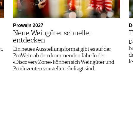
Prowein 2027
D
Neue Weingüter schneller
T
entdecken
D
b
t:
Ein neues Ausstellungsformat gibt es auf der
d
ProWein ab dem kommenden Jahr: In der
l
«Discovery Zone» können sich Weingüter und
Produzenten vorstellen. Gefragt sind…