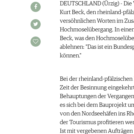
AUSGABE
DEUTSCHLAND (Ürzig) - Die We
VINOPHILES
ARCHIV
Kurt Beck, den rheinland-pfäl
ARCHIV
VORTEILSWELT
versöhnlichen Worten im Z
Hochmoselübergang. In einem 
ANMELDEN
Beck, was den Hochmoselüber
ablehnen: "Das ist ein Bundesp
AWARDS
können."
GEWINNSPIELE
VORTEILSWELT
TRINKREIFETABELLE
Bei der rheinland-pfälzischen
ABO
Zeit der Besinnung eingekehr
WEINSUCHE
Behauptungen der Vergangenh
NEWSLETTER
es sich bei dem Bauprojekt um
WINE TRADE CLUB
von den Nordseehäfen ins Rhe
REDAKTION
der Tourismus profitieren wer
JOBS
Ist mit vergebenen Aufträgen 