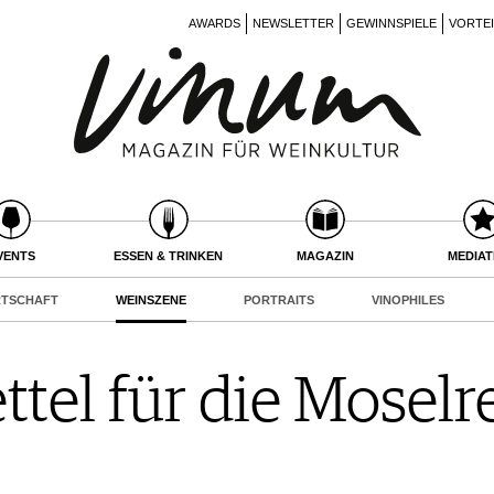
AWARDS
NEWSLETTER
GEWINNSPIELE
VORTE
VENTS
ESSEN & TRINKEN
MAGAZIN
MEDIA
RTSCHAFT
WEINSZENE
PORTRAITS
VINOPHILES
tel für die Moselr