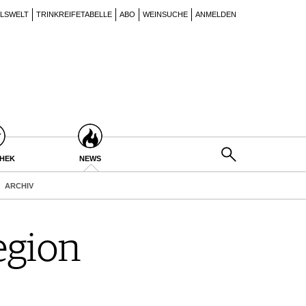
ILSWELT
TRINKREIFETABELLE
ABO
WEINSUCHE
ANMELDEN
THEK
NEWS
ARCHIV
egion