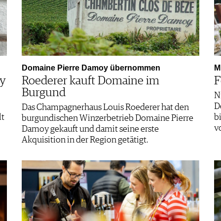
Domaine Pierre Damoy übernommen
M
ey
Roederer kauft Domaine im
F
Burgund
N
D
Das Champagnerhaus Louis Roederer hat den
lt
b
burgundischen Winzerbetrieb Domaine Pierre
v
Damoy gekauft und damit seine erste
Akquisition in der Region getätigt.