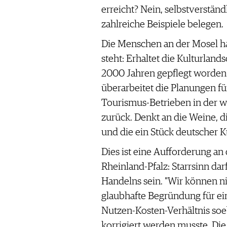
WERBUNG
erreicht? Nein, selbstverständ
PRESSE
zahlreiche Beispiele belegen.
IMPRESSUM
Die Menschen an der Mosel h
AGB & DATENSCHUTZ
steht: Erhaltet die Kulturlands
FAQ
2000 Jahren gepflegt worden 
überarbeitet die Planungen fü
SCHWEIZ
|
Tourismus-Betrieben in der w
DEUTSCHLAND
|
zurück. Denkt an die Weine, d
SUISSE ROMANDE
und die ein Stück deutscher K
Dies ist eine Aufforderung an 
Rheinland-Pfalz: Starrsinn darf
Handelns sein. "Wir können ni
glaubhafte Begründung für e
Nutzen-Kosten-Verhältnis soeb
korrigiert werden musste. Di