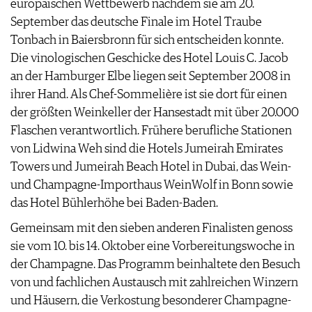
europäischen Wettbewerb nachdem sie am 20.
AGB & DATENSCHUTZ
September das deutsche Finale im Hotel Traube
FAQ
Tonbach in Baiersbronn für sich entscheiden konnte.
Die vinologischen Geschicke des Hotel Louis C. Jacob
an der Hamburger Elbe liegen seit September 2008 in
ihrer Hand. Als Chef-Sommelière ist sie dort für einen
der größten Weinkeller der Hansestadt mit über 20.000
Flaschen verantwortlich. Frühere berufliche Stationen
von Lidwina Weh sind die Hotels Jumeirah Emirates
Towers und Jumeirah Beach Hotel in Dubai, das Wein-
und Champagne-Importhaus WeinWolf in Bonn sowie
das Hotel Bühlerhöhe bei Baden-Baden.
Gemeinsam mit den sieben anderen Finalisten genoss
sie vom 10. bis 14. Oktober eine Vorbereitungswoche in
der Champagne. Das Programm beinhaltete den Besuch
von und fachlichen Austausch mit zahlreichen Winzern
und Häusern, die Verkostung besonderer Champagne-