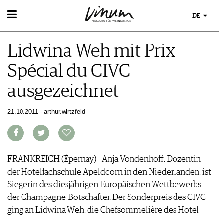
DE
WEIN
Lidwina Weh mit Prix
WEINSUCHE
WEINWISSEN
GUIDE WEINGÜTER
Spécial du CIVC
WEINREGIONEN
WINETRADECLUB
EVENTS
WEINLEXIKON
WINZER
ausgezeichnet
EVENTKALENDER
WEINGESCHICHTE
WEINE DES MONATS
ESSEN & TRINKEN
AWARDS
WEINLAGERUNG
TRINKREIFETABELLE
FOOD PAIRING TIPPS
21.10.2011 - arthur.wirtzfeld
EVENT-BILDER
INFOGRAFIKEN
MAGAZIN
UNIQUE WINERIES
FOOD PAIRING TABELLE
TIPPS & TRICKS
CLUB LES DOMAINES
REPORTAGEN
KULINARIK
MEDIATHEK
NEWS
DOSSIER
REZEPTE
APPS
WINEGUIDES
FRANKREICH (Épernay) - Anja Vondenhoff, Dozentin
HOTSPOTS
NEWS
VIDEOS
KLARTEXT
der Hotelfachschule Apeldoorn in den Niederlanden, ist
WEINREISEN
WEINWIRTSCHAFT
BILDSTRECKEN
EXTRAS
Siegerin des diesjährigen Europäischen Wettbewerbs
WEINSZENE
BÜCHER
ABO
der Champagne-Botschafter. Der Sonderpreis des CIVC
PORTRAITS
AUSGABE
ging an Lidwina Weh, die Chefsommelière des Hotel
VINOPHILES
ARCHIV