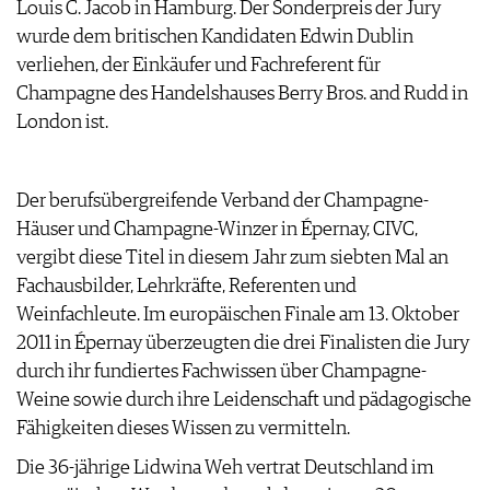
Louis C. Jacob in Hamburg. Der Sonderpreis der Jury
ARCHIV
VORTEILSWELT
wurde dem britischen Kandidaten Edwin Dublin
verliehen, der Einkäufer und Fachreferent für
ANMELDEN
Champagne des Handelshauses Berry Bros. and Rudd in
London ist.
AWARDS
GEWINNSPIELE
VORTEILSWELT
Der berufsübergreifende Verband der Champagne-
TRINKREIFETABELLE
Häuser und Champagne-Winzer in Épernay, CIVC,
ABO
vergibt diese Titel in diesem Jahr zum siebten Mal an
WEINSUCHE
Fachausbilder, Lehrkräfte, Referenten und
NEWSLETTER
Weinfachleute. Im europäischen Finale am 13. Oktober
WINE TRADE CLUB
2011 in Épernay überzeugten die drei Finalisten die Jury
REDAKTION
durch ihr fundiertes Fachwissen über Champagne-
JOBS
Weine sowie durch ihre Leidenschaft und pädagogische
WERBUNG
Fähigkeiten dieses Wissen zu vermitteln.
PRESSE
Die 36-jährige Lidwina Weh vertrat Deutschland im
IMPRESSUM