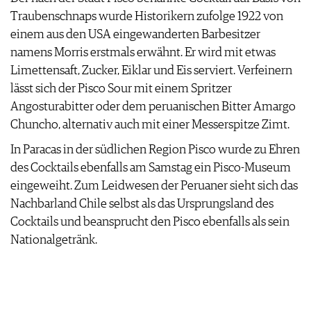
ARCHIV
Traubenschnaps wurde Historikern zufolge 1922 von
VORTEILSWELT
einem aus den USA eingewanderten Barbesitzer
ANMELDEN
namens Morris erstmals erwähnt. Er wird mit etwas
Limettensaft, Zucker, Eiklar und Eis serviert. Verfeinern
lässt sich der Pisco Sour mit einem Spritzer
AWARDS
Angosturabitter oder dem peruanischen Bitter Amargo
GEWINNSPIELE
Chuncho, alternativ auch mit einer Messerspitze Zimt.
VORTEILSWELT
TRINKREIFETABELLE
In Paracas in der südlichen Region Pisco wurde zu Ehren
ABO
des Cocktails ebenfalls am Samstag ein Pisco-Museum
WEINSUCHE
eingeweiht. Zum Leidwesen der Peruaner sieht sich das
NEWSLETTER
Nachbarland Chile selbst als das Ursprungsland des
WINE TRADE CLUB
Cocktails und beansprucht den Pisco ebenfalls als sein
REDAKTION
Nationalgetränk.
JOBS
WERBUNG
PRESSE
IMPRESSUM