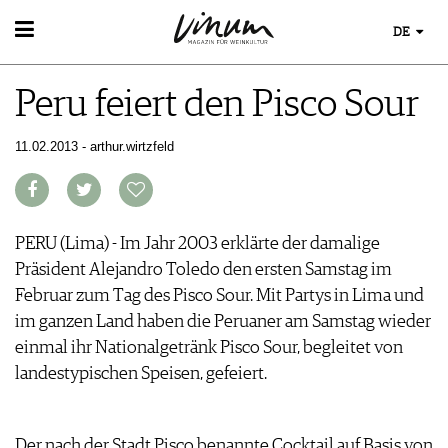
DE
WEIN
Peru feiert den Pisco Sour
WEINSUCHE
WEINWISSEN
GUIDE WEINGÜTER
WEINREGIONEN
WINETRADECLUB
11.02.2013 - arthur.wirtzfeld
EVENTS
WEINLEXIKON
WINZER
EVENTKALENDER
WEINGESCHICHTE
WEINE DES MONATS
ESSEN & TRINKEN
AWARDS
WEINLAGERUNG
TRINKREIFETABELLE
FOOD PAIRING TIPPS
EVENT-BILDER
INFOGRAFIKEN
PERU (Lima) - Im Jahr 2003 erklärte der damalige
MAGAZIN
UNIQUE WINERIES
FOOD PAIRING TABELLE
TIPPS & TRICKS
Präsident Alejandro Toledo den ersten Samstag im
CLUB LES DOMAINES
REPORTAGEN
KULINARIK
MEDIATHEK
NEWS
Februar zum Tag des Pisco Sour. Mit Partys in Lima und
DOSSIER
REZEPTE
APPS
im ganzen Land haben die Peruaner am Samstag wieder
WINEGUIDES
HOTSPOTS
NEWS
VIDEOS
einmal ihr Nationalgetränk Pisco Sour, begleitet von
KLARTEXT
WEINREISEN
WEINWIRTSCHAFT
BILDSTRECKEN
EXTRAS
landestypischen Speisen, gefeiert.
WEINSZENE
BÜCHER
ABO
PORTRAITS
AUSGABE
VINOPHILES
Der nach der Stadt Pisco benannte Cocktail auf Basis von
ARCHIV