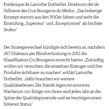
ARCHIV
Frederique de Lamothe Dutheillet, Direktorin der de
VORTEILSWELT
l’Alliance des Crus Bourgeois du Médoc. „Das bisherige
Konzept stammt aus den 1930er Jahren und sieht die
ANMELDEN
Einstufung „Superieur“ und „Exceptionnel“ als höchste
Stufen.“
AWARDS
GEWINNSPIELE
VORTEILSWELT
Der Strategiewechsel kündigte sich bereits an, nachdem
TRINKREIFETABELLE
267 Châteaux per Blindverkostung in 2012 die
ABO
Klassifikation Cru Bourgeois erreicht hatten. „Zukünftig
WEINSUCHE
wollen wir versuchen, die einzelnen Erzeuger und ihre
NEWSLETTER
Produkte sichtbarer zu machen“, erklärt Lamothe
WINE TRADE CLUB
Dutheillet. „dafür brauchen wir weitere
REDAKTION
Qualitätsebenen. Die Stände legen ein enormes
JOBS
Wachstum vor. Einige von ihnen sind jedes Jahr an der
WERBUNG
Spitze der Qualitätspyramide und sie benötigen einen
PRESSE
höheren Status.“
IMPRESSUM