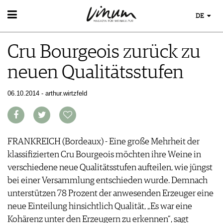
DE
WEIN
Cru Bourgeois zurück zu
WEINSUCHE
WEINWISSEN
GUIDE WEINGÜTER
neuen Qualitätsstufen
WEINREGIONEN
WINETRADECLUB
EVENTS
WEINLEXIKON
WINZER
EVENTKALENDER
06.10.2014 - arthur.wirtzfeld
WEINGESCHICHTE
WEINE DES MONATS
ESSEN & TRINKEN
AWARDS
WEINLAGERUNG
TRINKREIFETABELLE
FOOD PAIRING TIPPS
EVENT-BILDER
INFOGRAFIKEN
MAGAZIN
UNIQUE WINERIES
FOOD PAIRING TABELLE
TIPPS & TRICKS
CLUB LES DOMAINES
REPORTAGEN
KULINARIK
FRANKREICH (Bordeaux) - Eine große Mehrheit der
MEDIATHEK
NEWS
DOSSIER
REZEPTE
klassifizierten Cru Bourgeois möchten ihre Weine in
APPS
WINEGUIDES
HOTSPOTS
NEWS
verschiedene neue Qualitätsstufen aufteilen, wie jüngst
VIDEOS
KLARTEXT
WEINREISEN
WEINWIRTSCHAFT
bei einer Versammlung entschieden wurde. Demnach
BILDSTRECKEN
EXTRAS
WEINSZENE
unterstützen 78 Prozent der anwesenden Erzeuger eine
BÜCHER
ABO
PORTRAITS
neue Einteilung hinsichtlich Qualität, „Es war eine
AUSGABE
VINOPHILES
Kohärenz unter den Erzeugern zu erkennen“, sagt
ARCHIV