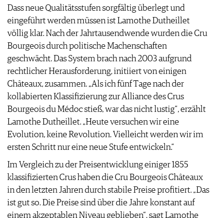
Dass neue Qualitätsstufen sorgfältig überlegt und
AGB & DATENSCHUTZ
eingeführt werden müssen ist Lamothe Dutheillet
FAQ
völlig klar. Nach der Jahrtausendwende wurden die Cru
Bourgeois durch politische Machenschaften
geschwächt. Das System brach nach 2003 aufgrund
rechtlicher Herausforderung, initiiert von einigen
Châteaux, zusammen. „Als ich fünf Tage nach der
kollabierten Klassifizierung zur Alliance des Crus
Bourgeois du Médoc stieß, war das nicht lustig“, erzählt
Lamothe Dutheillet. „Heute versuchen wir eine
Evolution, keine Revolution. Vielleicht werden wir im
ersten Schritt nur eine neue Stufe entwickeln.“
Im Vergleich zu der Preisentwicklung einiger 1855
klassifizierten Crus haben die Cru Bourgeois Châteaux
in den letzten Jahren durch stabile Preise profitiert. „Das
ist gut so. Die Preise sind über die Jahre konstant auf
einem akzeptablen Niveau geblieben“, sagt Lamothe