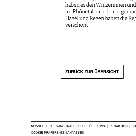
haben es den Winzerinnen un
im Rhônetal nicht leicht gemach
Hagel und Regen haben die Reg
verschont
ZURÜCK ZUR ÜBERSICHT
NEWSLETTER
|
WINE TRADE CLUB
|
ÜBER UNS
|
REDAKTION
|
J
COOKIE PRÄFERENZEN ANPASSEN