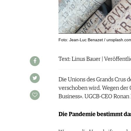
WERBUNG
PRESSE
IMPRESSUM
AGB & DATENSCHUTZ
FAQ
Foto: Jean-Luc Benazet / unsplash.co
SCHWEIZ
|
Text: Linus Bauer | Veröffentli
DEUTSCHLAND
|
SUISSE ROMANDE
Die Unions des Grands Crus d
verschoben wird. Wegen der C
Business». UGCB-CEO Ronan L
Die Pandemie bestimmt da