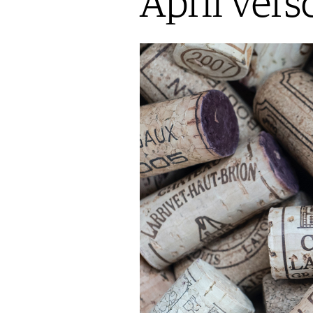
April ver
AUSGABE
VINOPHILES
ARCHIV
ARCHIV
VORTEILSWELT
ANMELDEN
AWARDS
GEWINNSPIELE
VORTEILSWELT
TRINKREIFETABELLE
ABO
WEINSUCHE
NEWSLETTER
WINE TRADE CLUB
REDAKTION
JOBS