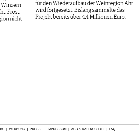
für den Wiederaufbau der Weinregion Ahr
d Winzern
wird fortgesetzt. Bislang sammelte das
t. Frost,
Projekt bereits über 4,4 Millionen Euro.
ion nicht
OBS
|
WERBUNG
|
PRESSE
|
IMPRESSUM
|
AGB & DATENSCHUTZ
|
FAQ