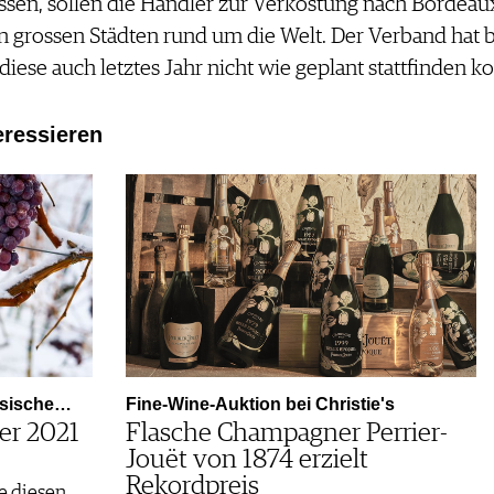
ssen, sollen die Händler zur Verkostung nach Bordeaux 
 grossen Städten rund um die Welt. Der Verband hat 
ese auch letztes Jahr nicht wie geplant stattfinden ko
eressieren
ssische…
Fine-Wine-Auktion bei Christie's
er 2021
Flasche Champagner Perrier-
Jouët von 1874 erzielt
Rekordpreis
e diesen