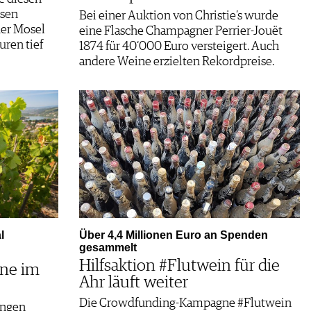
esen
Bei einer Auktion von Christie’s wurde
der Mosel
eine Flasche Champagner Perrier-Jouët
ren tief
1874 für 40‘000 Euro versteigert. Auch
andere Weine erzielten Rekordpreise.
l
Über 4,4 Millionen Euro an Spenden
gesammelt
Hilfsaktion #Flutwein für die
ine im
Ahr läuft weiter
Die Crowdfunding-Kampagne #Flutwein
ungen