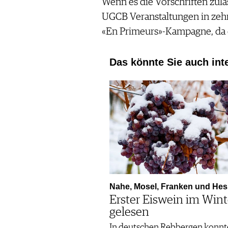
Wenn es die Vorschriften zula
UGCB Veranstaltungen in zehn
«En Primeurs»-Kampagne, da di
Das könnte Sie auch int
Nahe, Mosel, Franken und He
Erster Eiswein im Wint
gelesen
In deutschen Rebbergen konnt