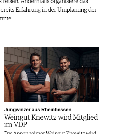
reisen. Andernfalls organisiere das
bereits Erfahrung in der Umplanung der
nnte.
Jungwinzer aus Rheinhessen
Weingut Knewitz wird Mitglied
im VDP
Das Appenheimer Weingut Knewitz wird