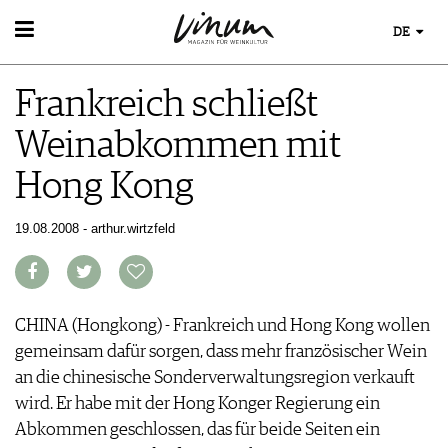
DE
WEIN
Frankreich schließt
WEINSUCHE
WEINWISSEN
GUIDE WEINGÜTER
Weinabkommen mit
WEINREGIONEN
WINETRADECLUB
EVENTS
WEINLEXIKON
WINZER
Hong Kong
EVENTKALENDER
WEINGESCHICHTE
WEINE DES MONATS
ESSEN & TRINKEN
AWARDS
WEINLAGERUNG
TRINKREIFETABELLE
FOOD PAIRING TIPPS
19.08.2008 - arthur.wirtzfeld
EVENT-BILDER
INFOGRAFIKEN
MAGAZIN
UNIQUE WINERIES
FOOD PAIRING TABELLE
TIPPS & TRICKS
CLUB LES DOMAINES
REPORTAGEN
KULINARIK
MEDIATHEK
NEWS
DOSSIER
REZEPTE
APPS
WINEGUIDES
CHINA (Hongkong) - Frankreich und Hong Kong wollen
HOTSPOTS
NEWS
VIDEOS
KLARTEXT
gemeinsam dafür sorgen, dass mehr französischer Wein
WEINREISEN
WEINWIRTSCHAFT
BILDSTRECKEN
EXTRAS
an die chinesische Sonderverwaltungsregion verkauft
WEINSZENE
BÜCHER
ABO
wird. Er habe mit der Hong Konger Regierung ein
PORTRAITS
AUSGABE
Abkommen geschlossen, das für beide Seiten ein
VINOPHILES
ARCHIV