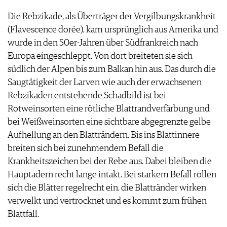
AGB & DATENSCHUTZ
Die Rebzikade, als Überträger der Vergilbungskrankheit
FAQ
(Flavescence dorée), kam ursprünglich aus Amerika und
wurde in den 50er-Jahren über Südfrankreich nach
Europa eingeschleppt. Von dort breiteten sie sich
südlich der Alpen bis zum Balkan hin aus. Das durch die
Saugtätigkeit der Larven wie auch der erwachsenen
Rebzikaden entstehende Schadbild ist bei
Rotweinsorten eine rötliche Blattrandverfärbung und
bei Weißweinsorten eine sichtbare abgegrenzte gelbe
Aufhellung an den Blatträndern. Bis ins Blattinnere
breiten sich bei zunehmendem Befall die
Krankheitszeichen bei der Rebe aus. Dabei bleiben die
Hauptadern recht lange intakt. Bei starkem Befall rollen
sich die Blätter regelrecht ein, die Blattränder wirken
verwelkt und vertrocknet und es kommt zum frühen
Blattfall.