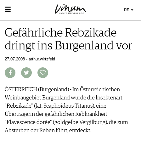
DE
WEIN
Gefährliche Rebzikade
WEINSUCHE
WEINWISSEN
GUIDE WEINGÜTER
dringt ins Burgenland vor
WEINREGIONEN
WINETRADECLUB
EVENTS
WEINLEXIKON
WINZER
EVENTKALENDER
27.07.2008 - arthur.wirtzfeld
WEINGESCHICHTE
WEINE DES MONATS
ESSEN & TRINKEN
AWARDS
WEINLAGERUNG
TRINKREIFETABELLE
FOOD PAIRING TIPPS
EVENT-BILDER
INFOGRAFIKEN
MAGAZIN
UNIQUE WINERIES
FOOD PAIRING TABELLE
TIPPS & TRICKS
CLUB LES DOMAINES
REPORTAGEN
KULINARIK
ÖSTERREICH (Burgenland) - Im Österreichischen
MEDIATHEK
NEWS
DOSSIER
REZEPTE
Weinbaugebiet Burgenland wurde die Insektenart
APPS
WINEGUIDES
HOTSPOTS
NEWS
"Rebzikade" (lat. Scaphoideus Titanus), eine
VIDEOS
KLARTEXT
WEINREISEN
WEINWIRTSCHAFT
Überträgerin der gefährlichen Rebkrankheit
BILDSTRECKEN
EXTRAS
WEINSZENE
"Flavescence dorée" (goldgelbe Vergilbung), die zum
BÜCHER
ABO
PORTRAITS
Absterben der Reben führt, entdeckt.
AUSGABE
VINOPHILES
ARCHIV