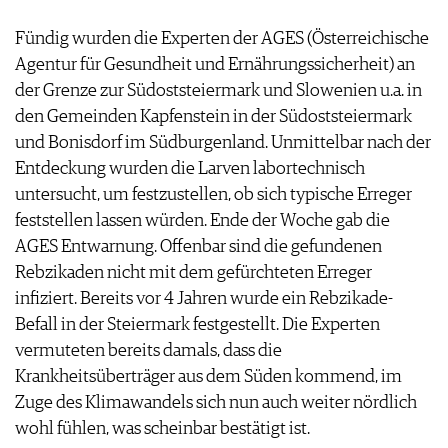
ARCHIV
VORTEILSWELT
Fündig wurden die Experten der AGES (Österreichische
Agentur für Gesundheit und Ernährungssicherheit) an
ANMELDEN
der Grenze zur Südoststeiermark und Slowenien u.a. in
den Gemeinden Kapfenstein in der Südoststeiermark
AWARDS
und Bonisdorf im Südburgenland. Unmittelbar nach der
GEWINNSPIELE
Entdeckung wurden die Larven labortechnisch
VORTEILSWELT
untersucht, um festzustellen, ob sich typische Erreger
TRINKREIFETABELLE
feststellen lassen würden. Ende der Woche gab die
ABO
AGES Entwarnung. Offenbar sind die gefundenen
WEINSUCHE
Rebzikaden nicht mit dem gefürchteten Erreger
NEWSLETTER
infiziert. Bereits vor 4 Jahren wurde ein Rebzikade-
WINE TRADE CLUB
Befall in der Steiermark festgestellt. Die Experten
REDAKTION
vermuteten bereits damals, dass die
JOBS
Krankheitsüberträger aus dem Süden kommend, im
WERBUNG
Zuge des Klimawandels sich nun auch weiter nördlich
PRESSE
wohl fühlen, was scheinbar bestätigt ist.
IMPRESSUM