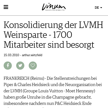
DE
WEIN
Konsolidierung der LVMH
WEINSUCHE
WEINWISSEN
GUIDE WEINGÜTER
Weinsparte - 1700
WEINREGIONEN
WINETRADECLUB
EVENTS
WEINLEXIKON
WINZER
Mitarbeiter sind besorgt
EVENTKALENDER
WEINGESCHICHTE
WEINE DES MONATS
ESSEN & TRINKEN
AWARDS
WEINLAGERUNG
TRINKREIFETABELLE
FOOD PAIRING TIPPS
15.03.2010 - arthur.wirtzfeld
EVENT-BILDER
INFOGRAFIKEN
MAGAZIN
UNIQUE WINERIES
FOOD PAIRING TABELLE
TIPPS & TRICKS
CLUB LES DOMAINES
REPORTAGEN
KULINARIK
MEDIATHEK
NEWS
DOSSIER
REZEPTE
APPS
WINEGUIDES
FRANKREICH (Reims) - Die Stellenstreichungen bei
HOTSPOTS
NEWS
VIDEOS
KLARTEXT
Piper & Charles Heidsieck und die Neuorganisation bei
WEINREISEN
WEINWIRTSCHAFT
BILDSTRECKEN
EXTRAS
der LVMH (Groupe Louis Vuitton - Moet Hennessy)
WEINSZENE
BÜCHER
ABO
haben große Unruhe in die Champagne gebracht,
PORTRAITS
AUSGABE
insbesondere nachdem nun P&C Heidsieck Ende
VINOPHILES
ARCHIV