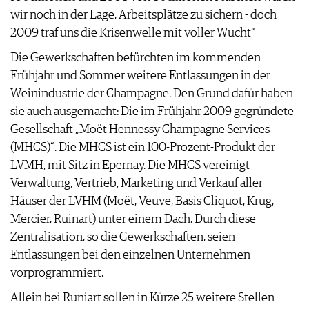
AGB & DATENSCHUTZ
wir noch in der Lage, Arbeitsplätze zu sichern - doch
FAQ
2009 traf uns die Krisenwelle mit voller Wucht“
Die Gewerkschaften befürchten im kommenden
Frühjahr und Sommer weitere Entlassungen in der
Weinindustrie der Champagne. Den Grund dafür haben
sie auch ausgemacht: Die im Frühjahr 2009 gegründete
Gesellschaft „Moët Hennessy Champagne Services
(MHCS)“. Die MHCS ist ein 100-Prozent-Produkt der
LVMH, mit Sitz in Epernay. Die MHCS vereinigt
Verwaltung, Vertrieb, Marketing und Verkauf aller
Häuser der LVHM (Moët, Veuve, Basis Cliquot, Krug,
Mercier, Ruinart) unter einem Dach. Durch diese
Zentralisation, so die Gewerkschaften, seien
Entlassungen bei den einzelnen Unternehmen
vorprogrammiert.
Allein bei Runiart sollen in Kürze 25 weitere Stellen