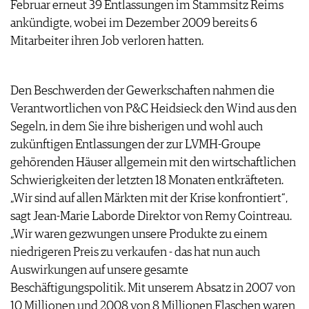
Februar erneut 39 Entlassungen im Stammsitz Reims
ARCHIV
VORTEILSWELT
ankündigte, wobei im Dezember 2009 bereits 6
Mitarbeiter ihren Job verloren hatten.
ANMELDEN
AWARDS
Den Beschwerden der Gewerkschaften nahmen die
GEWINNSPIELE
Verantwortlichen von P&C Heidsieck den Wind aus den
VORTEILSWELT
Segeln, in dem Sie ihre bisherigen und wohl auch
TRINKREIFETABELLE
zukünftigen Entlassungen der zur LVMH-Groupe
ABO
gehörenden Häuser allgemein mit den wirtschaftlichen
WEINSUCHE
Schwierigkeiten der letzten 18 Monaten entkräfteten.
NEWSLETTER
„Wir sind auf allen Märkten mit der Krise konfrontiert“,
WINE TRADE CLUB
sagt Jean-Marie Laborde Direktor von Remy Cointreau.
REDAKTION
„Wir waren gezwungen unsere Produkte zu einem
JOBS
niedrigeren Preis zu verkaufen - das hat nun auch
WERBUNG
Auswirkungen auf unsere gesamte
PRESSE
Beschäftigungspolitik. Mit unserem Absatz in 2007 von
IMPRESSUM
10 Millionen und 2008 von 8 Millionen Flaschen waren