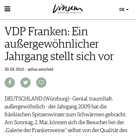
DE
WEIN
VDP Franken: Ein
WEINSUCHE
WEINWISSEN
GUIDE WEINGÜTER
außergewöhnlicher
WEINREGIONEN
WINETRADECLUB
EVENTS
WEINLEXIKON
WINZER
Jahrgang stellt sich vor
EVENTKALENDER
WEINGESCHICHTE
WEINE DES MONATS
ESSEN & TRINKEN
AWARDS
WEINLAGERUNG
TRINKREIFETABELLE
FOOD PAIRING TIPPS
30.04.2010 - arthur.wirtzfeld
EVENT-BILDER
INFOGRAFIKEN
MAGAZIN
UNIQUE WINERIES
FOOD PAIRING TABELLE
TIPPS & TRICKS
CLUB LES DOMAINES
REPORTAGEN
KULINARIK
MEDIATHEK
NEWS
DOSSIER
REZEPTE
APPS
WINEGUIDES
DEUTSCHLAND (Würzburg) - Genial, traumhaft,
HOTSPOTS
NEWS
VIDEOS
KLARTEXT
außergewöhnlich - der Jahrgang 2009 hat die
WEINREISEN
WEINWIRTSCHAFT
BILDSTRECKEN
EXTRAS
fränkischen Spitzenwinzer zum Schwärmen gebracht.
WEINSZENE
BÜCHER
ABO
Am Sonntag, 2. Mai, können sich die Besucher bei der
PORTRAITS
AUSGABE
„Galerie der Frankenweine“ selbst von der Qualität des
VINOPHILES
ARCHIV