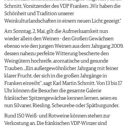
AGB & DATENSCHUTZ
Schmitt, Vorsitzender des VDP Franken: „Wir haben die
FAQ
Schönheit und Tradition unserer
Weinkulturlandschaften in einem neuen Licht gezeigt.“
Am Sonntag, 2. Mai, gilt die Aufmerksamkeit nun
wieder allein den Weinen - den Großen Gewächsen
ebenso wie den jungen Weinen aus dem Jahrgang 2009,
dessen nahezu perfekte Witterung bescherte den
Weingütern hochreife, aromatische und gesunde
Trauben. „Ein außergewöhnlicher Jahrgang mit feiner
klarer Frucht, der sich in die großen Jahrgänge in
Franken einreiht“, sagt Karl Martin Schmitt. Von 13 bis 17
Uhr können die Besucher die gesamte Galerie
fränkischer Spitzengewächse kennen lernen, seien es
nun Silvaner, Riesling, Scheurebe oder Spätburgunder.
Rund 150 Weiß- und Rotweine können stehen zur
Verkostung an. Die fränkischen VDP-Winzer sind