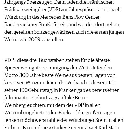
Jahrgangs überzeugen. Dann laden die Fränkischen
ARCHIV
VORTEILSWELT
Prädikatsweingüter (VDP) zur Jahrespräsentation nach
Würzburg in das Mercedes-Benz Pkw-Center,
ANMELDEN
Randersackerer Straße 54, ein und werden dort neben
den gereiften Spitzengewächsen auch die ersten jungen
AWARDS
Weine von 2009 vorstellen.
GEWINNSPIELE
VORTEILSWELT
TRINKREIFETABELLE
VDP - diese drei Buchstaben stehen für die älteste
ABO
Spitzenweingütervereinigung der Welt. Unter dem
WEINSUCHE
Motto „100 Jahre beste Weine aus besten Lagen von
NEWSLETTER
kreativen Winzern“ feiert der Verband in diesem Jahr
WINE TRADE CLUB
seinen 100.Geburtstag. In Franken gab es bereits einen
REDAKTION
fulminanten Geburtstagsauftakt: Beim
JOBS
Weinbergleuchten, mit dem der VDP in allen
WERBUNG
Weinanbaugebieten den Blick auf die großen Lagen
PRESSE
lenken möchte, erstrahlte der Würzburger Stein in allen
IMPRESSUM
Farben. „Ein eindrucksstarkes Ereignis“, sagt Karl Martin