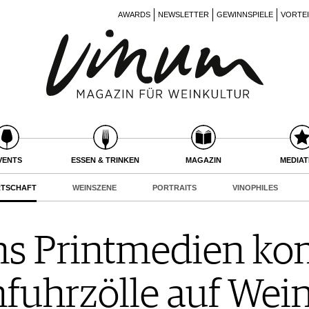
AWARDS
NEWSLETTER
GEWINNSPIELE
VORTE
VENTS
ESSEN & TRINKEN
MAGAZIN
MEDIA
RTSCHAFT
WEINSZENE
PORTRAITS
VINOPHILES
hs Printmedien k
nfuhrzölle auf Wei