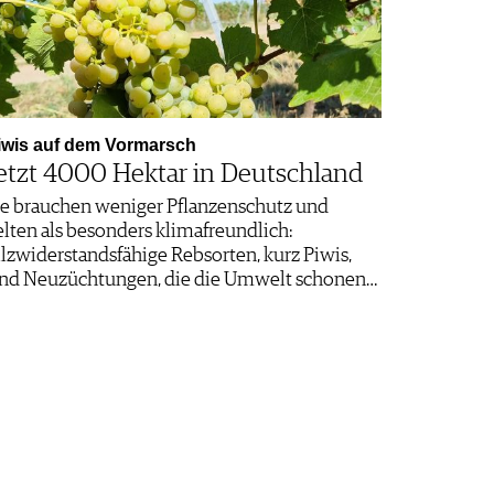
iwis auf dem Vormarsch
etzt 4000 Hektar in Deutschland
ie brauchen weniger Pflanzenschutz und
elten als besonders klimafreundlich:
ilzwiderstandsfähige Rebsorten, kurz Piwis,
ind Neuzüchtungen, die die Umwelt schonen…