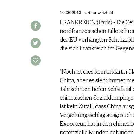
AUSGABE
VINOPHILES
ARCHIV
10.06.2013 - arthur.wirtzfeld
ARCHIV
VORTEILSWELT
FRANKREICN (Paris) - Die Zei
nordfranzösischen Lille schre
ANMELDEN
der EU verhängten Schutzzölle
die sich Frankreich im Gegens
AWARDS
GEWINNSPIELE
VORTEILSWELT
"Noch ist dies kein erklärter
TRINKREIFETABELLE
China, aber es sieht immer m
ABO
Jahrzehnten tiefen Schlafs ist
WEINSUCHE
chinesischen Sozialdumpings a
NEWSLETTER
ist kein Zufall, dass China au
WINE TRADE CLUB
Vergeltungsschlag ausgesucht 
REDAKTION
Exporteur, hat in den chinesi
JOBS
potenzielle Kunden gefunden