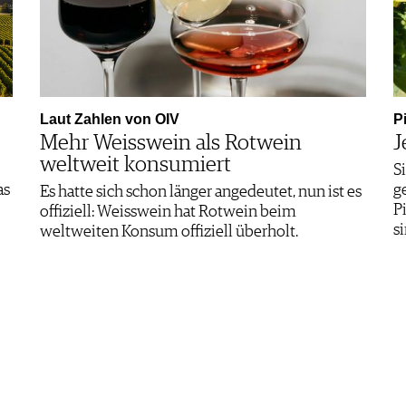
Laut Zahlen von OIV
P
Mehr Weisswein als Rotwein
J
weltweit konsumiert
S
as
g
Es hatte sich schon länger angedeutet, nun ist es
P
offiziell: Weisswein hat Rotwein beim
s
weltweiten Konsum offiziell überholt.