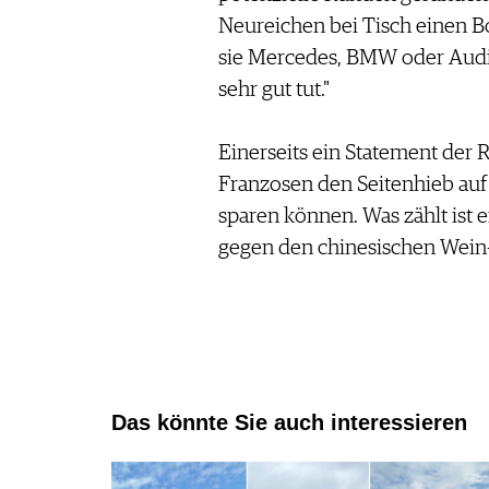
WERBUNG
Neureichen bei Tisch einen B
PRESSE
sie Mercedes, BMW oder Audi
IMPRESSUM
sehr gut tut."
AGB & DATENSCHUTZ
FAQ
Einerseits ein Statement der Re
Franzosen den Seitenhieb auf
SCHWEIZ
|
sparen können. Was zählt ist 
DEUTSCHLAND
|
gegen den chinesischen Wein-
SUISSE ROMANDE
Das könnte Sie auch interessieren