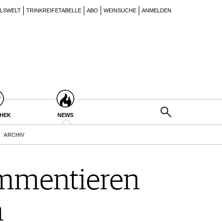
ILSWELT
TRINKREIFETABELLE
ABO
WEINSUCHE
ANMELDEN
THEK
NEWS
ARCHIV
ommentieren
n