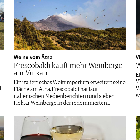
Weine vom Ätna
V
Frescobaldi kauft mehr Weinberge
W
am Vulkan
E
V
Ein italienisches Weinimperium erweitert seine
l
V
Fläche am Ätna: Frescobaldi hat laut
w
italienischen Medienberichten rund sieben
Hektar Weinberge in der renommierten…