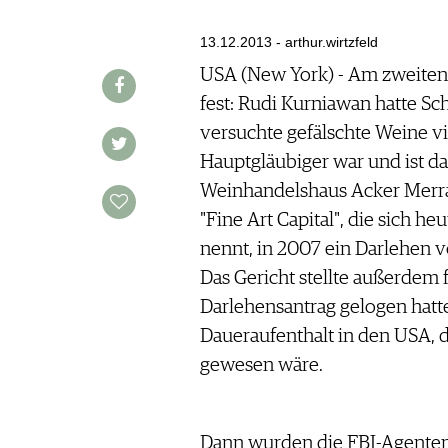
AUSGABE
VINOPHILES
ARCHIV
13.12.2013 - arthur.wirtzfeld
ARCHIV
VORTEILSWELT
USA (New York) - Am zweiten T
fest: Rudi Kurniawan hatte Sc
ANMELDEN
versuchte gefälschte Weine vi
Hauptgläubiger war und ist d
AWARDS
Weinhandelshaus Acker Merra
GEWINNSPIELE
"Fine Art Capital", die sich h
VORTEILSWELT
nennt, in 2007 ein Darlehen v
TRINKREIFETABELLE
Das Gericht stellte außerdem 
ABO
Darlehensantrag gelogen hatte.
WEINSUCHE
Daueraufenthalt in den USA, 
NEWSLETTER
gewesen wäre.
WINE TRADE CLUB
REDAKTION
JOBS
Dann wurden die FBI-Agente