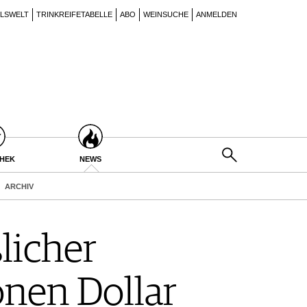
ILSWELT
TRINKREIFETABELLE
ABO
WEINSUCHE
ANMELDEN
THEK
NEWS
ARCHIV
licher
onen Dollar