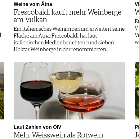
Weine vom Ätna
V
Frescobaldi kauft mehr Weinberge
W
am Vulkan
E
V
Ein italienisches Weinimperium erweitert seine
l
V
Fläche am Ätna: Frescobaldi hat laut
w
italienischen Medienberichten rund sieben
Hektar Weinberge in der renommierten…
Laut Zahlen von OIV
P
Mehr Weisswein als Rotwein
J