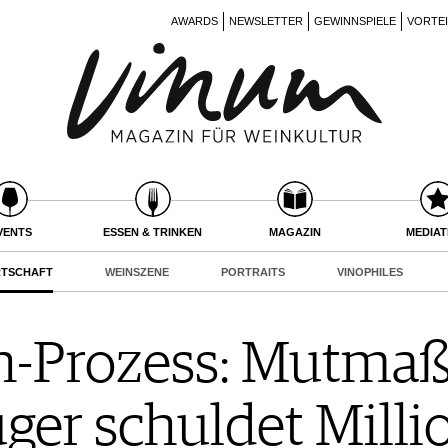
AWARDS
NEWSLETTER
GEWINNSPIELE
VORTE
VENTS
ESSEN & TRINKEN
MAGAZIN
MEDIA
RTSCHAFT
WEINSZENE
PORTRAITS
VINOPHILES
-Prozess: Mutmaß
ger schuldet Milli