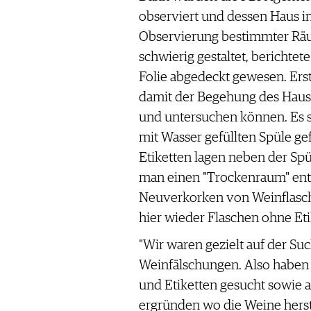
WERBUNG
observiert und dessen Haus in
PRESSE
Observierung bestimmter Räu
IMPRESSUM
schwierig gestaltet, berichtet
AGB & DATENSCHUTZ
Folie abgedeckt gewesen. Er
FAQ
damit der Begehung des Hau
und untersuchen können. Es s
SCHWEIZ
|
mit Wasser gefüllten Spüle g
DEUTSCHLAND
|
Etiketten lagen neben der Sp
SUISSE ROMANDE
man einen "Trockenraum" entd
Neuverkorken von Weinflasc
hier wieder Flaschen ohne Et
"Wir waren gezielt auf der Su
Weinfälschungen. Also haben 
und Etiketten gesucht sowie
ergründen wo die Weine hers