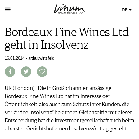
DE
WEIN
Bordeaux Fine Wines Ltd
WEINSUCHE
WEINWISSEN
GUIDE WEINGÜTER
geht in Insolvenz
WEINREGIONEN
WINETRADECLUB
EVENTS
WEINLEXIKON
WINZER
EVENTKALENDER
16.01.2014 - arthur.wirtzfeld
WEINGESCHICHTE
WEINE DES MONATS
ESSEN & TRINKEN
AWARDS
WEINLAGERUNG
TRINKREIFETABELLE
FOOD PAIRING TIPPS
EVENT-BILDER
INFOGRAFIKEN
MAGAZIN
UNIQUE WINERIES
FOOD PAIRING TABELLE
TIPPS & TRICKS
CLUB LES DOMAINES
REPORTAGEN
KULINARIK
UK (London) - Die in Großbritannien ansässige
MEDIATHEK
NEWS
DOSSIER
REZEPTE
Bordeaux Fine Wines Ltd hat im Interesse der
APPS
WINEGUIDES
HOTSPOTS
NEWS
Öffentlichkeit, also auch zum Schutz ihrer Kunden, die
VIDEOS
KLARTEXT
WEINREISEN
WEINWIRTSCHAFT
vorläufige Insolvenz* bekundet. Gleichzeitig mit dieser
BILDSTRECKEN
EXTRAS
WEINSZENE
Entscheidung hat die Investmentgesellschaft auch beim
BÜCHER
ABO
PORTRAITS
obersten Gerichtshof einen Insolvenz-Antrag gestellt.
AUSGABE
VINOPHILES
ARCHIV