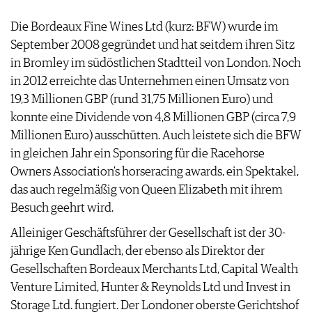
ARCHIV
VORTEILSWELT
Die Bordeaux Fine Wines Ltd (kurz: BFW) wurde im
September 2008 gegründet und hat seitdem ihren Sitz
ANMELDEN
in Bromley im südöstlichen Stadtteil von London. Noch
in 2012 erreichte das Unternehmen einen Umsatz von
AWARDS
19,3 Millionen GBP (rund 31,75 Millionen Euro) und
GEWINNSPIELE
konnte eine Dividende von 4,8 Millionen GBP (circa 7,9
VORTEILSWELT
Millionen Euro) ausschütten. Auch leistete sich die BFW
TRINKREIFETABELLE
in gleichen Jahr ein Sponsoring für die Racehorse
ABO
Owners Association’s horseracing awards, ein Spektakel,
WEINSUCHE
das auch regelmäßig von Queen Elizabeth mit ihrem
NEWSLETTER
Besuch geehrt wird.
WINE TRADE CLUB
Alleiniger Geschäftsführer der Gesellschaft ist der 30-
REDAKTION
jährige Ken Gundlach, der ebenso als Direktor der
JOBS
Gesellschaften Bordeaux Merchants Ltd, Capital Wealth
WERBUNG
Venture Limited, Hunter & Reynolds Ltd und Invest in
PRESSE
Storage Ltd. fungiert. Der Londoner oberste Gerichtshof
IMPRESSUM