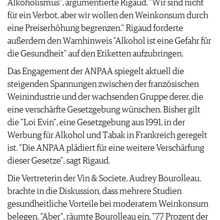
Alkoholismus", argumentierte Rigaud. "Wir sind nicht
AGB & DATENSCHUTZ
für ein Verbot, aber wir wollen den Weinkonsum durch
FAQ
eine Preiserhöhung begrenzen." Rigaud forderte
außerdem den Warnhinweis "Alkohol ist eine Gefahr für
die Gesundheit" auf den Etiketten aufzubringen.
Das Engagement der ANPAA spiegelt aktuell die
steigenden Spannungen zwischen der französischen
Weinindustrie und der wachsenden Gruppe derer, die
eine verschärfte Gesetzgebung wünschen. Bisher gilt
die "Loi Evin", eine Gesetzgebung aus 1991, in der
Werbung für Alkohol und Tabak in Frankreich geregelt
ist. "Die ANPAA plädiert für eine weitere Verschärfung
dieser Gesetze", sagt Rigaud.
Die Vertreterin der Vin & Societe, Audrey Bourolleau,
brachte in die Diskussion, dass mehrere Studien
gesundheitliche Vorteile bei moderatem Weinkonsum
belegen. "Aber", räumte Bourolleau ein, "77 Prozent der