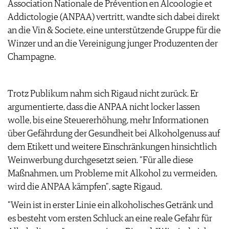
Association Nationale de Prévention en Alcoologie et
ARCHIV
VORTEILSWELT
Addictologie (ANPAA) vertritt, wandte sich dabei direkt
an die Vin & Societe, eine unterstützende Gruppe für die
ANMELDEN
Winzer und an die Vereinigung junger Produzenten der
Champagne.
AWARDS
GEWINNSPIELE
VORTEILSWELT
Trotz Publikum nahm sich Rigaud nicht zurück. Er
TRINKREIFETABELLE
argumentierte, dass die ANPAA nicht locker lassen
ABO
wolle, bis eine Steuererhöhung, mehr Informationen
WEINSUCHE
über Gefährdung der Gesundheit bei Alkoholgenuss auf
NEWSLETTER
dem Etikett und weitere Einschränkungen hinsichtlich
WINE TRADE CLUB
Weinwerbung durchgesetzt seien. "Für alle diese
REDAKTION
Maßnahmen, um Probleme mit Alkohol zu vermeiden,
JOBS
wird die ANPAA kämpfen", sagte Rigaud.
WERBUNG
"Wein ist in erster Linie ein alkoholisches Getränk und
PRESSE
es besteht vom ersten Schluck an eine reale Gefahr für
IMPRESSUM