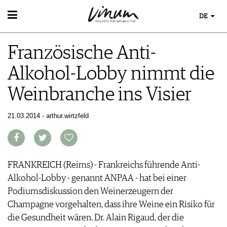
DE
WEIN
Französische Anti-
WEINSUCHE
WEINWISSEN
GUIDE WEINGÜTER
Alkohol-Lobby nimmt die
WEINREGIONEN
WINETRADECLUB
EVENTS
WEINLEXIKON
WINZER
Weinbranche ins Visier
EVENTKALENDER
WEINGESCHICHTE
WEINE DES MONATS
ESSEN & TRINKEN
AWARDS
WEINLAGERUNG
TRINKREIFETABELLE
FOOD PAIRING TIPPS
21.03.2014 - arthur.wirtzfeld
EVENT-BILDER
INFOGRAFIKEN
MAGAZIN
UNIQUE WINERIES
FOOD PAIRING TABELLE
TIPPS & TRICKS
CLUB LES DOMAINES
REPORTAGEN
KULINARIK
MEDIATHEK
NEWS
DOSSIER
REZEPTE
APPS
WINEGUIDES
FRANKREICH (Reims) - Frankreichs führende Anti-
HOTSPOTS
NEWS
VIDEOS
KLARTEXT
Alkohol-Lobby - genannt ANPAA - hat bei einer
WEINREISEN
WEINWIRTSCHAFT
BILDSTRECKEN
EXTRAS
Podiumsdiskussion den Weinerzeugern der
WEINSZENE
BÜCHER
ABO
Champagne vorgehalten, dass ihre Weine ein Risiko für
PORTRAITS
AUSGABE
die Gesundheit wären. Dr. Alain Rigaud, der die
VINOPHILES
ARCHIV