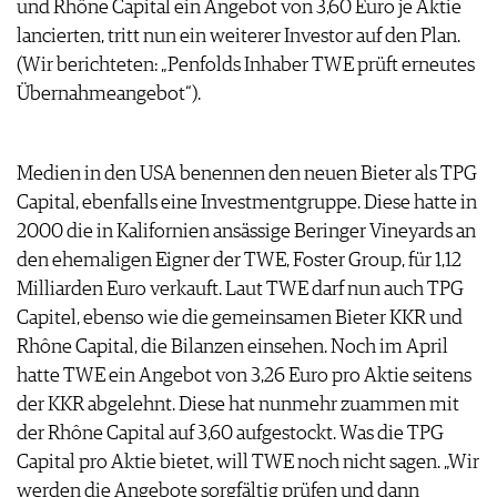
und Rhône Capital ein Angebot von 3,60 Euro je Aktie
ARCHIV
VORTEILSWELT
lancierten, tritt nun ein weiterer Investor auf den Plan.
(Wir berichteten: „Penfolds Inhaber TWE prüft erneutes
ANMELDEN
Übernahmeangebot“).
AWARDS
Medien in den USA benennen den neuen Bieter als TPG
GEWINNSPIELE
Capital, ebenfalls eine Investmentgruppe. Diese hatte in
VORTEILSWELT
2000 die in Kalifornien ansässige Beringer Vineyards an
TRINKREIFETABELLE
den ehemaligen Eigner der TWE, Foster Group, für 1,12
ABO
Milliarden Euro verkauft. Laut TWE darf nun auch TPG
WEINSUCHE
Capitel, ebenso wie die gemeinsamen Bieter KKR und
NEWSLETTER
Rhône Capital, die Bilanzen einsehen. Noch im April
WINE TRADE CLUB
hatte TWE ein Angebot von 3,26 Euro pro Aktie seitens
REDAKTION
der KKR abgelehnt. Diese hat nunmehr zuammen mit
JOBS
der Rhône Capital auf 3,60 aufgestockt. Was die TPG
WERBUNG
Capital pro Aktie bietet, will TWE noch nicht sagen. „Wir
PRESSE
werden die Angebote sorgfältig prüfen und dann
IMPRESSUM