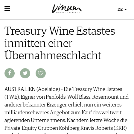
DE
WEIN
Treasury Wine Estastes
WEINSUCHE
WEINWISSEN
GUIDE WEINGÜTER
inmitten einer
WEINREGIONEN
WINETRADECLUB
EVENTS
WEINLEXIKON
WINZER
Übernahmeschlacht
EVENTKALENDER
WEINGESCHICHTE
WEINE DES MONATS
ESSEN & TRINKEN
AWARDS
WEINLAGERUNG
TRINKREIFETABELLE
FOOD PAIRING TIPPS
EVENT-BILDER
INFOGRAFIKEN
MAGAZIN
UNIQUE WINERIES
FOOD PAIRING TABELLE
TIPPS & TRICKS
CLUB LES DOMAINES
REPORTAGEN
KULINARIK
MEDIATHEK
NEWS
DOSSIER
AUSTRALIEN (Adelaide) – Die Treasury Wine Estates
REZEPTE
APPS
WINEGUIDES
(TWE), Eigner von Penfolds, Wolf Blass, Rosemount und
HOTSPOTS
NEWS
VIDEOS
KLARTEXT
anderer bekannter Erzeuger, erhielt nun ein weiteres
WEINREISEN
WEINWIRTSCHAFT
BILDSTRECKEN
EXTRAS
milliardenschweres Angebot zum Kauf des weltweit
WEINSZENE
BÜCHER
ABO
agierenden Unternehmens. Nachdem letzte Woche die
PORTRAITS
AUSGABE
Private-Equity-Gruppen Kohlberg Kravis Roberts (KKR)
VINOPHILES
ARCHIV