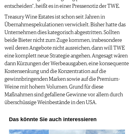
entscheiden“, heißt es in einer Pressenotiz der TWE.
AGB & DATENSCHUTZ
FAQ
Treasury Wine Estates ist schon seit Jahren in
Übernahmespekulationen verwickelt. Bisher hatte das
Unternehmen dies kategorisch abgestritten. Sollten
beide Bieter nicht zum Zuge kommen, insbesondere
weil deren Angebote nicht ausreichen, dann will TWE
eine komplett neue Strategie angehen. Angesagt wären
dann Kürzungen der Werbeausgaben, eine konsequente
Kostensenkung und die Konzentration auf die
gewinnbringenden Marken sowie auf die Premium-
Weine mit hohem Volumen. Grund für diese
Maßnahmen sind gefallene Gewinne vor allem durch
überschüssige Weinbestände in den USA.
Das könnte Sie auch interessieren