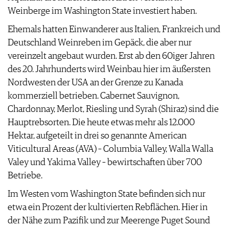
AGB & DATENSCHUTZ
Weinberge im Washington State investiert haben.
FAQ
Ehemals hatten Einwanderer aus Italien, Frankreich und
Deutschland Weinreben im Gepäck, die aber nur
vereinzelt angebaut wurden. Erst ab den 60iger Jahren
des 20. Jahrhunderts wird Weinbau hier im äußersten
Nordwesten der USA an der Grenze zu Kanada
kommerziell betrieben. Cabernet Sauvignon,
Chardonnay, Merlot, Riesling und Syrah (Shiraz) sind die
Hauptrebsorten. Die heute etwas mehr als 12.000
Hektar, aufgeteilt in drei so genannte American
Viticultural Areas (AVA) – Columbia Valley, Walla Walla
Valey und Yakima Valley – bewirtschaften über 700
Betriebe.
Im Westen vom Washington State befinden sich nur
etwa ein Prozent der kultivierten Rebflächen. Hier in
der Nähe zum Pazifik und zur Meerenge Puget Sound