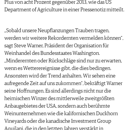
Plus von acht Prozent gegenüber 2013, wie das US
ARCHIV
VORTEILSWELT
Department of Agriculture in einer Pressenotiz mitteilt.
ANMELDEN
„Sobald unsere Neupflanzungen Trauben tragen,
AWARDS
werden wir weitere Rekordernten vermelden können“,
GEWINNSPIELE
sagt Steve Warner, Präsident der Organisation für
VORTEILSWELT
Weinhandel des Bundesstaates Washington.
TRINKREIFETABELLE
„Minderernten oder Rückschläge sind nur zu erwarten,
ABO
wenn es Wetterereignisse gibt, die dies bedingen.
WEINSUCHE
Ansonsten wird der Trend anhalten. Wir sehen eine
NEWSLETTER
aufregende Zeit auf uns zukommen“, bekräftigt Warner
WINE TRADE CLUB
seine Hoffnungen. Es sind allerdings nicht nur die
REDAKTION
heimischen Winzer des mittlerweile zweitgrößten
JOBS
Anbaugebietes der USA, sondern auch berühmte
WERBUNG
Weinunternehmen wie die kalifornischen Duckhorn
PRESSE
Vineyards oder die kanadische Investment Group
IMPRESSUM
Aquilani, die in den letzten Jahren verstärkt in