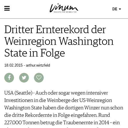
DE
WEIN
Dritter Ernterekord der
WEINSUCHE
WEINWISSEN
GUIDE WEINGÜTER
Weinregion Washington
WEINREGIONEN
WINETRADECLUB
EVENTS
WEINLEXIKON
WINZER
State in Folge
EVENTKALENDER
WEINGESCHICHTE
WEINE DES MONATS
ESSEN & TRINKEN
AWARDS
WEINLAGERUNG
TRINKREIFETABELLE
FOOD PAIRING TIPPS
18.02.2015 - arthur.wirtzfeld
EVENT-BILDER
INFOGRAFIKEN
MAGAZIN
UNIQUE WINERIES
FOOD PAIRING TABELLE
TIPPS & TRICKS
CLUB LES DOMAINES
REPORTAGEN
KULINARIK
MEDIATHEK
NEWS
DOSSIER
REZEPTE
APPS
WINEGUIDES
USA (Seattle) - Auch oder sogar wegen intensiver
HOTSPOTS
NEWS
VIDEOS
KLARTEXT
Investitionen in die Weinberge der US-Weinregion
WEINREISEN
WEINWIRTSCHAFT
BILDSTRECKEN
EXTRAS
Washington State haben die dortigen Winzer nun schon
WEINSZENE
BÜCHER
ABO
die dritte Rekordernte in Folge eingefahren. Rund
PORTRAITS
AUSGABE
227.000 Tonnen betrug die Traubenernte in 2014 – ein
VINOPHILES
ARCHIV