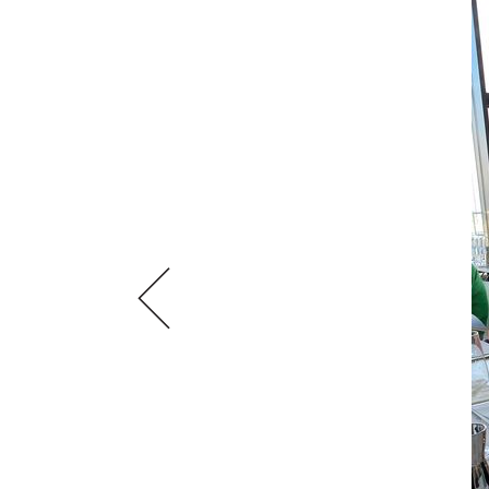
VIDEOS
KLARTEXT
WEINREISEN
WEINWIRTSCHAFT
BILDSTRECKEN
EXTRAS
WEINSZENE
BÜCHER
ANMELDEN
ABO
PORTRAITS
AUSGABE
VINOPHILES
ARCHIV
AWARDS
ARCHIV
VORTEILSWELT
GEWINNSPIELE
VORTEILSWELT
TRINKREIFETABELLE
ABO
WEINSUCHE
NEWSLETTER
WINE TRADE CLUB
REDAKTION
JOBS
WERBUNG
PRESSE