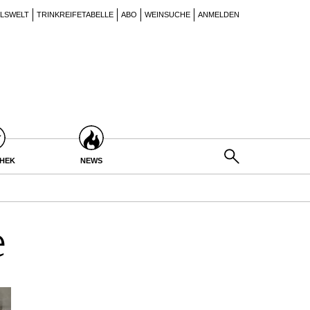
ILSWELT
TRINKREIFETABELLE
ABO
WEINSUCHE
ANMELDEN
THEK
NEWS
e