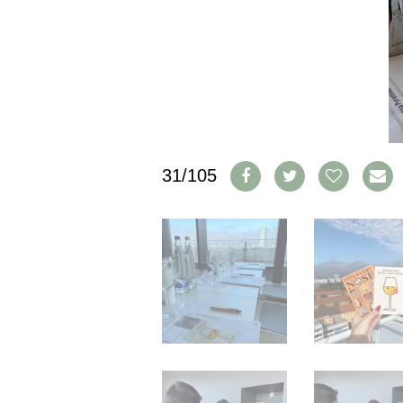
IMPRESSUM
AGB & DATENSCHUTZ
FAQ
SCHWEIZ
|
DEUTSCHLAND
|
31/105
SUISSE ROMANDE