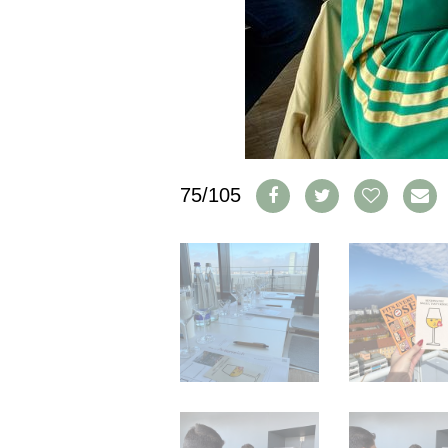
IMPRESSUM
AGB & DATENSCHUTZ
FAQ
SCHWEIZ
|
DEUTSCHLAND
|
75/105
SUISSE ROMANDE