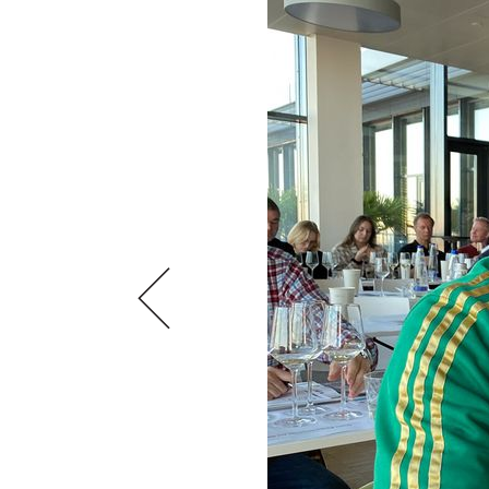
VIDEOS
KLARTEXT
WEINREISEN
WEINWIRTSCHAFT
BILDSTRECKEN
EXTRAS
WEINSZENE
BÜCHER
ANMELDEN
ABO
PORTRAITS
AUSGABE
VINOPHILES
ARCHIV
AWARDS
ARCHIV
VORTEILSWELT
GEWINNSPIELE
VORTEILSWELT
TRINKREIFETABELLE
ABO
WEINSUCHE
NEWSLETTER
WINE TRADE CLUB
REDAKTION
JOBS
WERBUNG
PRESSE