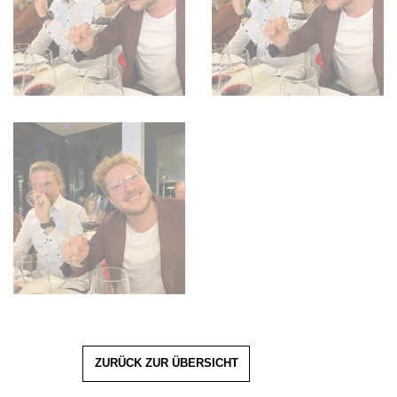
ZURÜCK ZUR ÜBERSICHT