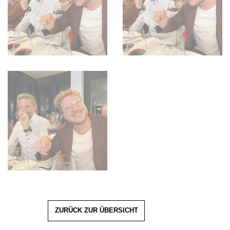
ZURÜCK ZUR ÜBERSICHT