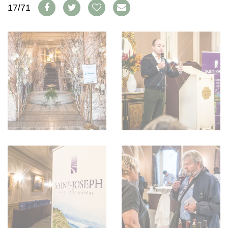
WEINSZENE
17/71
BÜCHER
ANMELDEN
ABO
PORTRAITS
AUSGABE
VINOPHILES
ARCHIV
AWARDS
ARCHIV
VORTEILSWELT
GEWINNSPIELE
VORTEILSWELT
TRINKREIFETABELLE
ABO
WEINSUCHE
NEWSLETTER
WINE TRADE CLUB
REDAKTION
JOBS
WERBUNG
PRESSE
IMPRESSUM
AGB & DATENSCHUTZ
FAQ