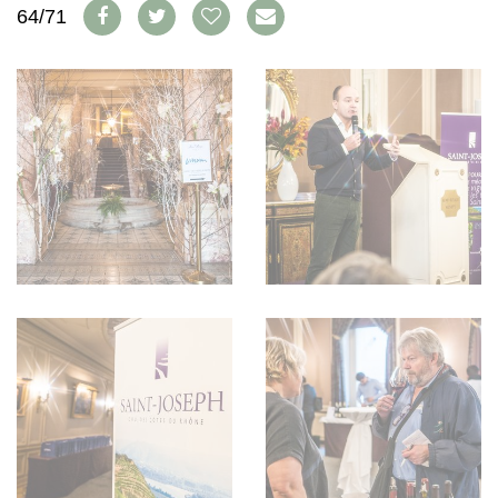
WEINSZENE
64/71
BÜCHER
ANMELDEN
ABO
PORTRAITS
AUSGABE
VINOPHILES
ARCHIV
AWARDS
ARCHIV
VORTEILSWELT
GEWINNSPIELE
VORTEILSWELT
TRINKREIFETABELLE
ABO
WEINSUCHE
NEWSLETTER
WINE TRADE CLUB
REDAKTION
JOBS
WERBUNG
PRESSE
IMPRESSUM
AGB & DATENSCHUTZ
FAQ