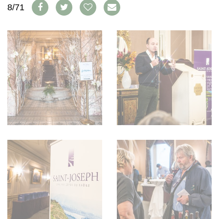
WEINSZENE
8/71
BÜCHER
ANMELDEN
ABO
PORTRAITS
AUSGABE
VINOPHILES
ARCHIV
AWARDS
ARCHIV
VORTEILSWELT
GEWINNSPIELE
VORTEILSWELT
TRINKREIFETABELLE
ABO
WEINSUCHE
NEWSLETTER
WINE TRADE CLUB
REDAKTION
JOBS
WERBUNG
PRESSE
IMPRESSUM
AGB & DATENSCHUTZ
FAQ