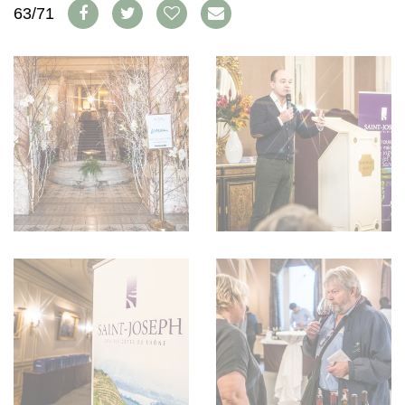
WEINSZENE
63/71
BÜCHER
ANMELDEN
ABO
PORTRAITS
AUSGABE
VINOPHILES
ARCHIV
AWARDS
ARCHIV
VORTEILSWELT
GEWINNSPIELE
VORTEILSWELT
TRINKREIFETABELLE
ABO
WEINSUCHE
NEWSLETTER
WINE TRADE CLUB
REDAKTION
JOBS
WERBUNG
PRESSE
IMPRESSUM
AGB & DATENSCHUTZ
FAQ