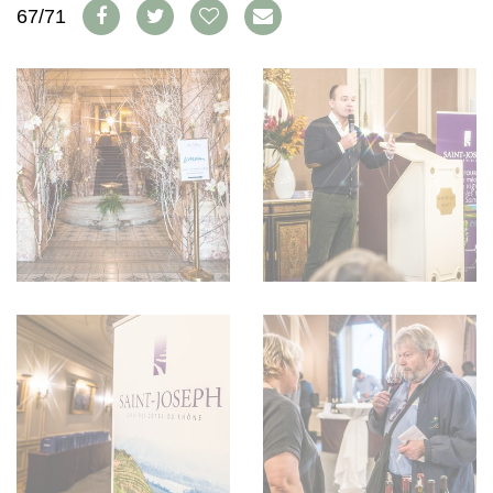
WEINSZENE
67/71
BÜCHER
ANMELDEN
ABO
PORTRAITS
AUSGABE
VINOPHILES
ARCHIV
AWARDS
ARCHIV
VORTEILSWELT
GEWINNSPIELE
VORTEILSWELT
TRINKREIFETABELLE
ABO
WEINSUCHE
NEWSLETTER
WINE TRADE CLUB
REDAKTION
JOBS
WERBUNG
PRESSE
IMPRESSUM
AGB & DATENSCHUTZ
FAQ