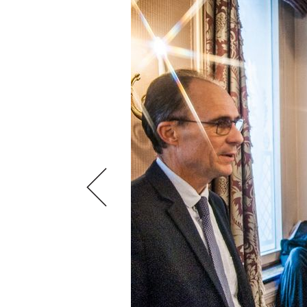
VIDEOS
KLARTEXT
WEINREISEN
WEINWIRTSCHAFT
BILDSTRECKEN
EXTRAS
WEINSZENE
BÜCHER
ANMELDEN
ABO
PORTRAITS
AUSGABE
VINOPHILES
ARCHIV
AWARDS
ARCHIV
VORTEILSWELT
GEWINNSPIELE
VORTEILSWELT
TRINKREIFETABELLE
ABO
WEINSUCHE
NEWSLETTER
WINE TRADE CLUB
REDAKTION
JOBS
WERBUNG
PRESSE