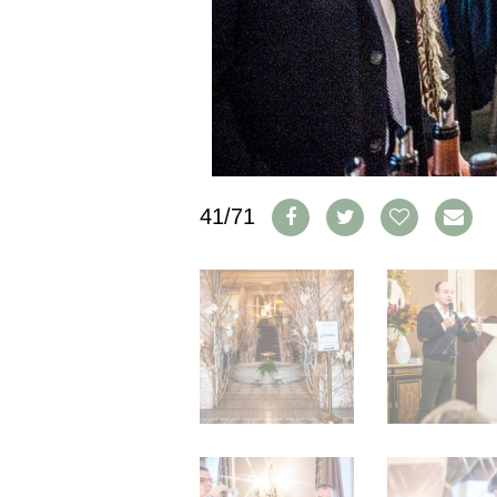
IMPRESSUM
AGB & DATENSCHUTZ
FAQ
SCHWEIZ
|
DEUTSCHLAND
|
41/71
SUISSE ROMANDE