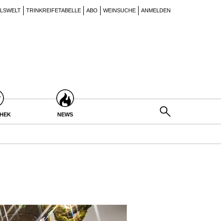
ILSWELT
TRINKREIFETABELLE
ABO
WEINSUCHE
ANMELDEN
THEK
NEWS