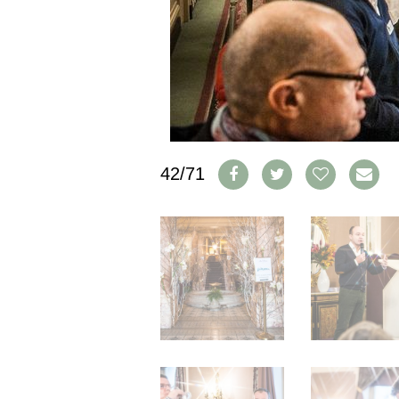
IMPRESSUM
AGB & DATENSCHUTZ
FAQ
SCHWEIZ
|
DEUTSCHLAND
|
42/71
SUISSE ROMANDE