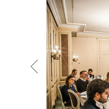
VIDEOS
KLARTEXT
WEINREISEN
WEINWIRTSCHAFT
BILDSTRECKEN
EXTRAS
WEINSZENE
BÜCHER
ANMELDEN
ABO
PORTRAITS
AUSGABE
VINOPHILES
ARCHIV
AWARDS
ARCHIV
VORTEILSWELT
GEWINNSPIELE
VORTEILSWELT
TRINKREIFETABELLE
ABO
WEINSUCHE
NEWSLETTER
WINE TRADE CLUB
REDAKTION
JOBS
WERBUNG
PRESSE