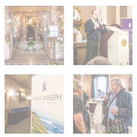
WEINSZENE
BÜCHER
ANMELDEN
ABO
PORTRAITS
AUSGABE
VINOPHILES
ARCHIV
AWARDS
ARCHIV
VORTEILSWELT
GEWINNSPIELE
VORTEILSWELT
TRINKREIFETABELLE
ABO
WEINSUCHE
NEWSLETTER
WINE TRADE CLUB
REDAKTION
JOBS
WERBUNG
PRESSE
IMPRESSUM
AGB & DATENSCHUTZ
FAQ