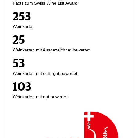
Facts zum Swiss Wine List Award
Zürich, CH
Hallau, CH
20.08.2026
20.08 - 22.08.2026
253
PINOT NOIR BLIND
Schaffhauser Tavolata
Weinkarten
TASTING
25
Selzach, CH
Freienstein-…, CH
Weinkarten mit Ausgezeichnet bewertet
21.08.2026
22.08 - 23.08.2026
53
Portugal & Spanien
WeinGenussWeg
Event
Weinkarten mit sehr gut bewertet
103
Belp, CH
Thun, CH
Weinkarten mit gut bewertet
26.08.2026
26.08.2026
Art & Wine
Masterclass Conte
Collalto –…
Bern, CH
Schaffhausen, CH