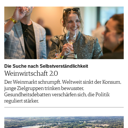
Zürich, CH
Thun, CH
10.09.2026
10.09.2026
GRAUBÜNDEN ×
Schaumweindegustation
TESSIN
im Che…
Bassersdorf, CH
Luzern, CH
10.09.2026
11.09 - 13.09.2026
Degustation & Flying
WINE DATE Luzern
Die Suche nach Selbstverständlichkeit
Dinner …
Weinwirtschaft 2.0
Der Weinmarkt schrumpft. Weltweit sinkt der Konsum,
junge Zielgruppen trinken bewusster,
Trausdorf an…, AT
Regensdorf, CH
Gesundheitsdebatten verschärfen sich, die Politik
11.09 - 12.09.2026
11.09 - 12.09.2026
reguliert stärker.
20 Years-Party:
Rampenverkauf in
Weingut Este…
Regensdorf