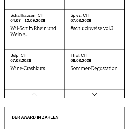
Schaffhausen, CH
Spiez, CH
04.07 - 12.09.2026
07.08.2026
Wii-Schiff: Rhein und
#schluckweise vol.3
Wein g…
Belp, CH
Thal, CH
07.08.2026
08.08.2026
Wine-Crashkurs
Sommer-Degustation
Remigen, CH
Ennetbaden, CH
08.08.2026
13.08.2026
Rebumgang
Einführung ins
öffentlich für all…
Andere Piemo…
DER AWARD IN ZAHLEN