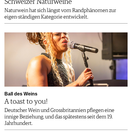
Schweizer Naturweine
Naturwein hat sich längst vom Randphänomen zur
eigen-ständigen Kategorie entwickelt.
Tegerfelden, CH
Zurich, CH
04.09.2026
05.09 - 12.12.2026
Rebgötti Event
WSET 3 –
English/Bilingue Fr…
Tegerfelden, CH
Aargau, CH
05.09.2026
05.09.2026
Rebgötti Event
Aargauer Genuss-Gala
und Win…
Ball des Weins
A toast to you!
Schloss Graf…, AT
Basel, CH
07.09 - 10.09.2026
09.09.2026
Deutscher Wein und Grossbritannien pflegen eine
ÖTW Single Vineyard
Rioja Degustation:
innige Beziehung, und das spätestens seit dem 19.
Summit 2…
Klassisch…
Jahrhundert.