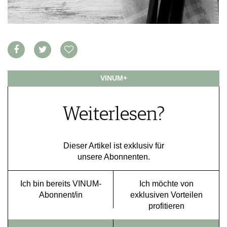
VORTEILSWELT
MEDIATHEK
APPS
NEWS
VIDEOS
WEINWIRTSCHAFT
BILDSTRECKEN
VINUM+
WEINSZENE
BÜCHER
ANMELDEN
PORTRAITS
VINOPHILES
Weiterlesen?
AWARDS
ARCHIV
GEWINNSPIELE
VORTEILSWELT
Dieser Artikel ist exklusiv für
TRINKREIFETABELLE
unsere Abonnenten.
ABO
WEINSUCHE
Ich bin bereits VINUM-
Ich möchte von
Abonnent/in
exklusiven Vorteilen
NEWSLETTER
profitieren
WINE TRADE CLUB
REDAKTION