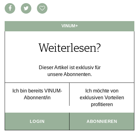
APPS
WINEGUIDES
NEWS
VIDEOS
KLARTEXT
WEINWIRTSCHAFT
BILDSTRECKEN
EXTRAS
VINUM+
WEINSZENE
BÜCHER
ANMELDEN
ABO
PORTRAITS
AUSGABE
VINOPHILES
Weiterlesen?
ARCHIV
AWARDS
ARCHIV
VORTEILSWELT
GEWINNSPIELE
VORTEILSWELT
Dieser Artikel ist exklusiv für
TRINKREIFETABELLE
unsere Abonnenten.
ABO
WEINSUCHE
Ich bin bereits VINUM-
Ich möchte von
NEWSLETTER
Abonnent/in
exklusiven Vorteilen
profitieren
WINE TRADE CLUB
REDAKTION
JOBS
LOGIN
ABONNIEREN
WERBUNG
PRESSE