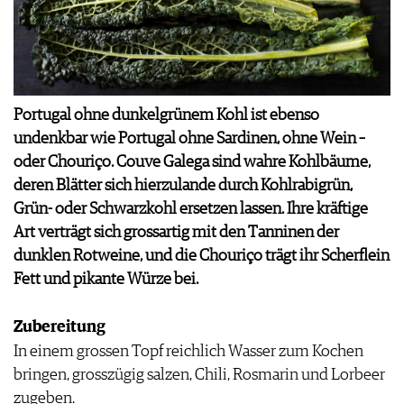
APPS
WINEGUIDES
NEWS
VIDEOS
KLARTEXT
WEINWIRTSCHAFT
BILDSTRECKEN
EXTRAS
WEINSZENE
BÜCHER
ANMELDEN
ABO
PORTRAITS
AUSGABE
Portugal ohne dunkelgrünem Kohl ist ebenso
VINOPHILES
ARCHIV
undenkbar wie Portugal ohne Sardinen, ohne Wein –
AWARDS
ARCHIV
VORTEILSWELT
oder Chouriço. Couve Galega sind wahre Kohlbäume,
GEWINNSPIELE
deren Blätter sich hierzulande durch Kohlrabigrün,
VORTEILSWELT
Grün- oder Schwarzkohl ersetzen lassen. Ihre kräftige
TRINKREIFETABELLE
Art verträgt sich grossartig mit den Tanninen der
ABO
dunklen Rotweine, und die Chouriço trägt ihr Scherflein
WEINSUCHE
Fett und pikante Würze bei.
NEWSLETTER
WINE TRADE CLUB
Zubereitung
REDAKTION
JOBS
In einem grossen Topf reichlich Wasser zum Kochen
WERBUNG
bringen, grosszügig salzen, Chili, Rosmarin und Lorbeer
PRESSE
zugeben.