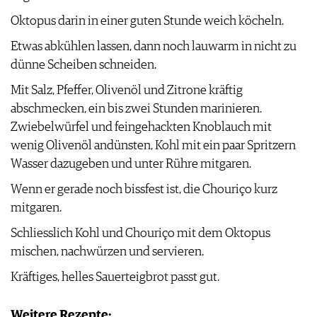
IMPRESSUM
Oktopus darin in einer guten Stunde weich köcheln.
AGB & DATENSCHUTZ
Etwas abkühlen lassen, dann noch lauwarm in nicht zu
FAQ
dünne Scheiben schneiden.
Mit Salz, Pfeffer, Olivenöl und Zitrone kräftig
abschmecken, ein bis zwei Stunden marinieren.
Zwiebelwürfel und feingehackten Knoblauch mit
wenig Olivenöl andünsten, Kohl mit ein paar Spritzern
Wasser dazugeben und unter Rühre mitgaren.
Wenn er gerade noch bissfest ist, die Chouriço kurz
mitgaren.
Schliesslich Kohl und Chouriço mit dem Oktopus
mischen, nachwürzen und servieren.
Kräftiges, helles Sauerteigbrot passt gut.
Weitere Rezepte: