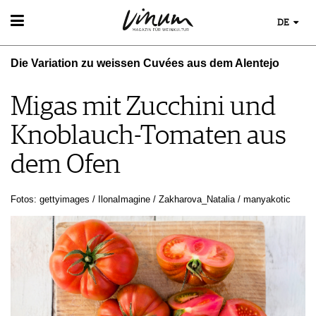
DE
WEIN
Die Variation zu weissen Cuvées aus dem Alentejo
WEINSUCHE
WEINWISSEN
GUIDE WEINGÜTER
WEINREGIONEN
Migas mit Zucchini und
WINETRADECLUB
EVENTS
WEINLEXIKON
WINZER
Knoblauch-Tomaten aus
EVENTKALENDER
WEINGESCHICHTE
WEINE DES MONATS
ESSEN & TRINKEN
AWARDS
WEINLAGERUNG
TRINKREIFETABELLE
dem Ofen
FOOD PAIRING TIPPS
EVENT-BILDER
INFOGRAFIKEN
UNIQUE WINERIES
FOOD PAIRING TABELLE
TIPPS & TRICKS
CLUB LES DOMAINES
KULINARIK
Fotos: gettyimages / IlonaImagine / Zakharova_Natalia / manyakotic
NEWS
REZEPTE
HOTSPOTS
WEINREISEN
MAGAZIN
REPORTAGEN
MEDIATHEK
DOSSIER