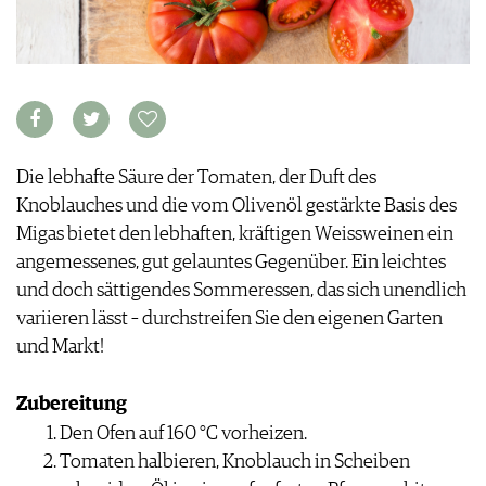
APPS
WINEGUIDES
NEWS
VIDEOS
KLARTEXT
WEINWIRTSCHAFT
BILDSTRECKEN
EXTRAS
WEINSZENE
BÜCHER
ANMELDEN
ABO
PORTRAITS
AUSGABE
VINOPHILES
ARCHIV
AWARDS
ARCHIV
Die lebhafte Säure der Tomaten, der Duft des
VORTEILSWELT
GEWINNSPIELE
Knoblauches und die vom Olivenöl gestärkte Basis des
VORTEILSWELT
Migas bietet den lebhaften, kräftigen Weissweinen ein
TRINKREIFETABELLE
angemessenes, gut gelauntes Gegenüber. Ein leichtes
ABO
und doch sättigendes Sommeressen, das sich unendlich
WEINSUCHE
variieren lässt – durchstreifen Sie den eigenen Garten
NEWSLETTER
und Markt!
WINE TRADE CLUB
REDAKTION
Zubereitung
JOBS
Den Ofen auf 160 °C vorheizen.
WERBUNG
Tomaten halbieren, Knoblauch in Scheiben
PRESSE